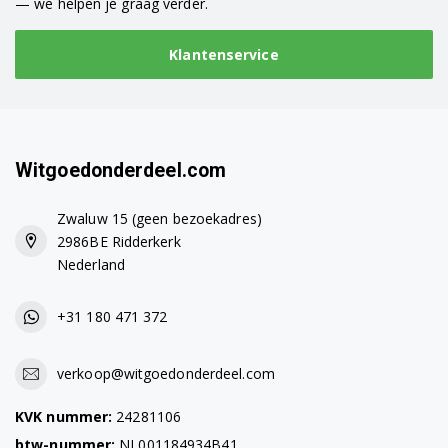
— we helpen je graag verder.
WAN28060NL/26
Klantenservice
WAN28060NL/31
WAN28061FG/01
WAN28061FG/03
Witgoedonderdeel.com
WAN28061FG/04
Zwaluw 15 (geen bezoekadres)
WAN28061FG/05
2986BE Ridderkerk
Nederland
WAN28061FG/14
WAN28061FG/19
+31 180 471 372
WAN28061FG/23
verkoop@witgoedonderdeel.com
WAN28061FG/24
KVK nummer:
24281106
WAN28061FG/26
btw-nummer:
NL001184934B41