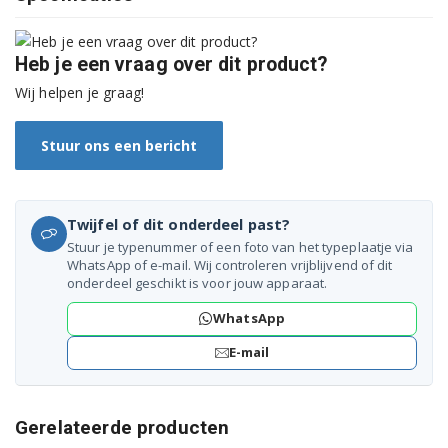
WAK28270FG/21
WAK28271FG/01
Heb je een vraag over dit product?
WAK28271FG/05
Wij helpen je graag!
WAK28271FG/07
Stuur ons een bericht
WAK28271FG/09
WAK28271FG/11
Twijfel of dit onderdeel past?
Stuur je typenummer of een foto van het typeplaatje via
WAK28271FG/16
WhatsApp of e-mail. Wij controleren vrijblijvend of dit
onderdeel geschikt is voor jouw apparaat.
WAK28271FG/17
WhatsApp
WAK28271FG/18
E-mail
WAK28271FG/20
Gerelateerde producten
WAK28271FG/21