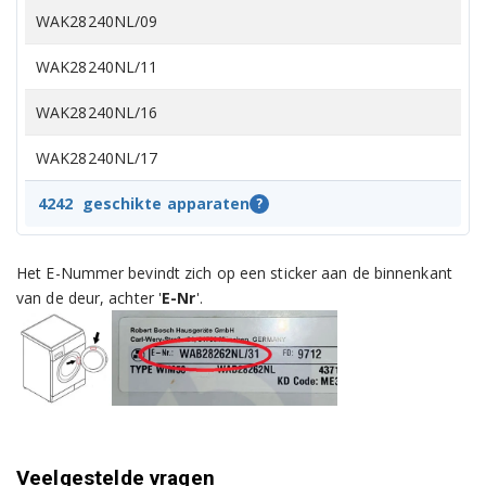
WAK28240NL/09
WAK28240NL/11
WAK28240NL/16
WAK28240NL/17
WAK28240NL/18
4242
geschikte apparaten
?
WAK28240NL/20
Het E-Nummer bevindt zich op een sticker aan de binnenkant
WAK28248/01
van de deur, achter '
E-Nr
'.
WAK28248/21
WAK28248/24
WAK28248/26
Veelgestelde vragen
WAK28248/28