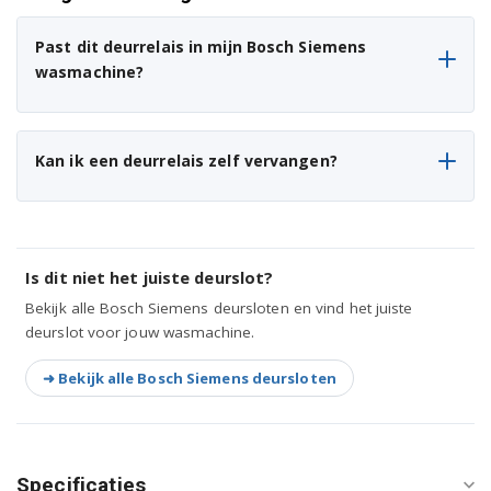
WAK28248/29
Past dit deurrelais in mijn Bosch Siemens
wasmachine?
WAK28248/30
WAK28248/32
Kan ik een deurrelais zelf vervangen?
WAK28248/33
WAK28270FG/01
WAK28270FG/07
Is dit niet het juiste deurslot?
Bekijk alle Bosch Siemens deursloten en vind het juiste
WAK28270FG/09
deurslot voor jouw wasmachine.
WAK28270FG/17
➜ Bekijk alle Bosch Siemens deursloten
WAK28270FG/18
WAK28270FG/20
Specificaties