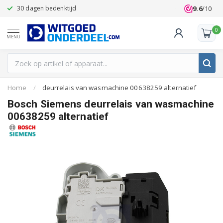
9.6
/10
30 dagen bedenktijd
Klanten beoo
0
MENU
Home
/
deurrelais van wasmachine 00638259 alternatief
Bosch Siemens deurrelais van wasmachine
00638259 alternatief