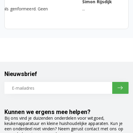
Simon Rijsdijk
WAK282S1NL/18
...
WAK282S1NL/20
WAN28060NL/01
WAN28060NL/03
WAN28060NL/04
WAN28060NL/05
Nieuwsbrief
WAN28060NL/14
WAN28060NL/19
WAN28060NL/23
Kunnen we ergens mee helpen?
WAN28060NL/24
Bij ons vind je duizenden onderdelen voor witgoed,
keukenapparatuur en kleine huishoudelijke apparaten. Kun je
WAN28060NL/25
een onderdeel niet vinden? Neem gerust contact met ons op