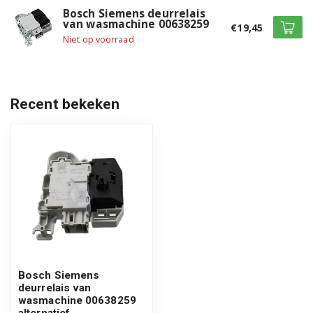
Bosch Siemens deurrelais
WAK28271FG/24
van wasmachine 00638259
€19,45
Niet op voorraad
WAK28271FG/26
WAK28271FG/28
WAK28271FG/29
Recent bekeken
WAK28280/01
WAK282B1FG/01
WAK282B1FG/24
WAK282B1FG/26
WAK282B1FG/28
Bosch Siemens
WAK282B1FG/29
deurrelais van
wasmachine 00638259
WAK282K1FG/01
alternatief