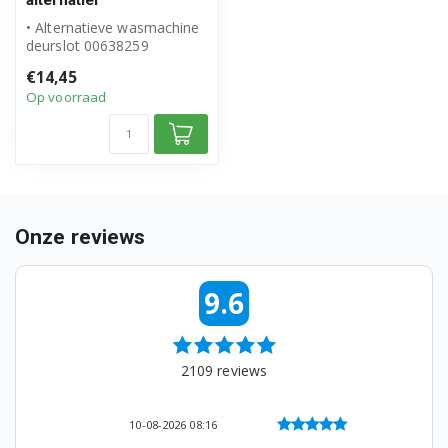
• Alternatieve wasmachine
WAK282K1FG/24
deurslot 00638259
• Geschikt voor Bosch
WAK282K1FG/26
€14,45
Siemens
Op voorraad
• Ho...
WAK282K1FG/28
WAK282K1FG/29
WAK282S1NL/01
Onze reviews
WAK282S1NL/07
WAK282S1NL/09
9.6
WAK282S1NL/11
WAK282S1NL/16
2109
reviews
WAK282S1NL/17
10-08-2026 07:15