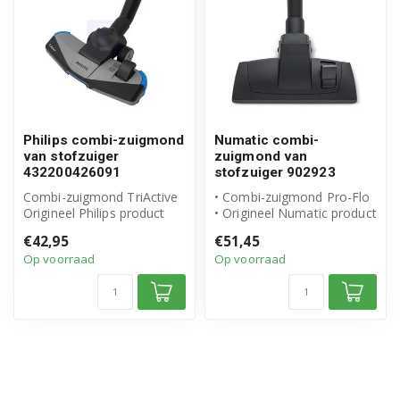
Philips combi-zuigmond
Numatic combi-
van stofzuiger
zuigmond van
432200426091
stofzuiger 902923
Combi-zuigmond TriActive
• Combi-zuigmond Pro-Flo
Origineel Philips product
• Origineel Numatic product
Artikelnummer:
• Diameter aansluiting: Ø...
€42,95
€51,45
432200426091
Op voorraad
Op voorraad