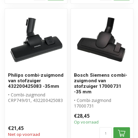
Philips combi-zuigmond
Bosch Siemens combi-
van stofzuiger
zuigmond van
432200425083 -35mm
stofzuiger 17000731
-35 mm
• Combi-zuigmond
CRP749/01, 432200425083
• Combi-zuigmond
• Origineel Philips product
17000731
• Diamete...
• Origineel Bosch Siemens
€28,45
product
Op voorraad
• Diameter buis: Ø...
€21,45
Niet op voorraad