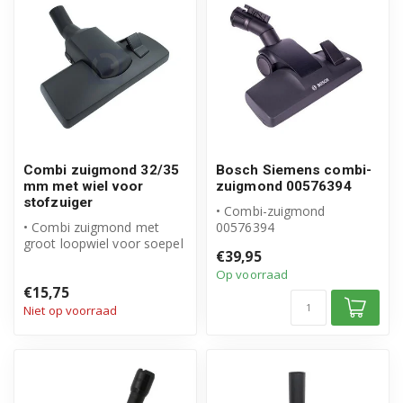
Combi zuigmond 32/35
Bosch Siemens combi-
mm met wiel voor
zuigmond 00576394
stofzuiger
• Combi-zuigmond
• Combi zuigmond met
00576394
groot loopwiel voor soepel
• Origineel Bosch Siemens
€39,95
gebruik
product
Op voorraad
• Geschikt voor 32 en 3...
• Buisdiameter: Ø ...
€15,75
Niet op voorraad