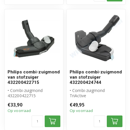
Philips combi-zuigmond
Philips combi-zuigmond
van stofzuiger
van stofzuiger
432200422715
432200424744
• Combi-zuigmond
• Combi-zuigmond
432200422715
TriActive
• Origineel Philips product
• Origineel Philips product
€33,90
€49,95
• Binnendiameter bui...
• Type vloer: laminaat,...
Op voorraad
Op voorraad