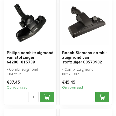
Philips combi-zuigmond
Bosch Siemens combi-
van stofzuiger
zuigmond van
642001015739
stofzuiger 00573902
• Combi-zuigmond
• Combi-zuigmond
TriActive
00573902
• Origineel Philips product
• Origineel Bosch Siemens
€37,45
€45,45
• Type vloer: laminaat,...
product
Op voorraad
Op voorraad
• Buisdiameter: 35...