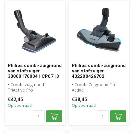
Philips combi-zuigmond
Philips combi-zuigmond
van stofzuiger
van stofzuiger
300001760041 CP0713
432200426702
• Combi-zuigmond
• Combi Zuigmond Tri-
TriActive Pro
Active
• Origineel Philips product
• Origineel Philips product
€42,45
€38,45
• Artikelnummer: 30...
• Artikelnummer: 43220...
Op voorraad
Op voorraad