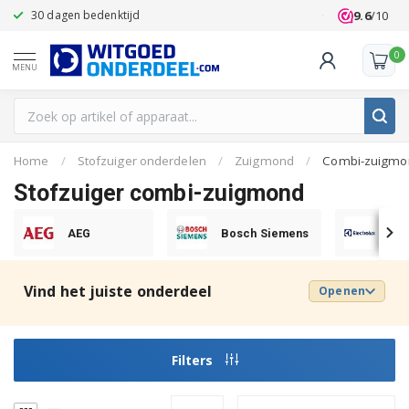
9.6
/10
30 dagen bedenktijd
Klanten beoo
0
MENU
Home
/
Stofzuiger onderdelen
/
Zuigmond
/
Combi-zuigmo
Stofzuiger combi-zuigmond
AEG
Bosch Siemens
Ele
Vind het juiste onderdeel
Openen
Filters