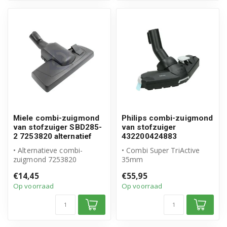
Miele combi-zuigmond
Philips combi-zuigmond
van stofzuiger SBD285-
van stofzuiger
2 7253820 alternatief
432200424883
• Alternatieve combi-
• Combi Super TriActive
zuigmond 7253820
35mm
• Geschikt voor Miele
• Origineel Philips product
€14,45
€55,95
• Hoogwaardig alte...
• Artikelnummer: 4322...
Op voorraad
Op voorraad