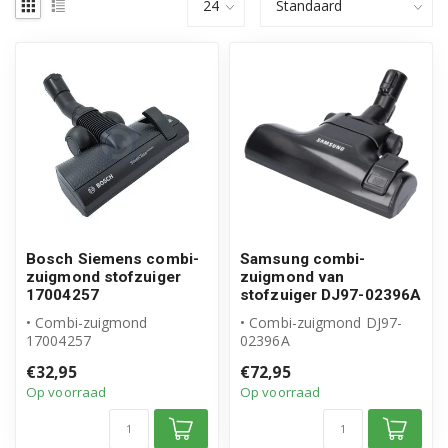
Bosch Siemens combi-
Samsung combi-
zuigmond stofzuiger
zuigmond van
17004257
stofzuiger DJ97-02396A
• Combi-zuigmond
• Combi-zuigmond DJ97-
17004257
02396A
• Origineel Bosch Siemens
• Origineel Samsung
€32,95
€72,95
product
product
Op voorraad
Op voorraad
• Voor laminaat, v...
• Type vloer: harde &...