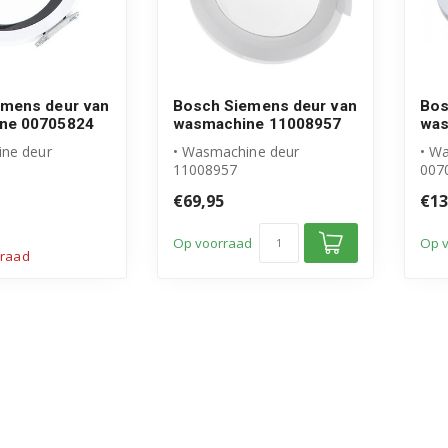
emens deur van
Bosch Siemens deur van
Bos
ne 00705824
wasmachine 11008957
was
ne deur
• Wasmachine deur
• W
11008957
007
 Bosch product
• Origineel Bosch Siemens
• Or
€69,95
€13
pleet met
product
pro
• Deur incl. scha...
• De
Op voorraad
Op 
rraad