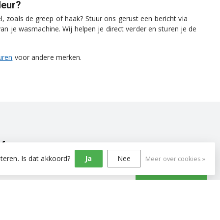
deur?
, zoals de greep of haak? Stuur ons gerust een bericht via
 je wasmachine. Wij helpen je direct verder en sturen je de
uren
voor andere merken.
ef
teren. Is dat akkoord?
Ja
Nee
Meer over cookies »
Abonneer