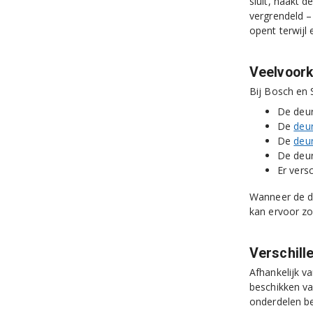
sluit, haakt d
vergrendeld –
opent terwijl 
Veelvoor
Bij Bosch en
De deur 
De
deu
De
deu
De deur
Er vers
Wanneer de de
kan ervoor zo
Verschill
Afhankelijk v
beschikken va
onderdelen be