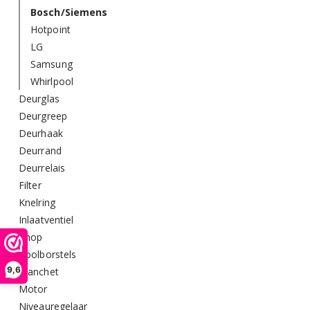
Bosch/Siemens
Hotpoint
LG
Samsung
Whirlpool
Deurglas
Deurgreep
Deurhaak
Deurrand
Deurrelais
Filter
Knelring
Inlaatventiel
Knop
Koolborstels
9,6
Manchet
Motor
Niveauregelaar