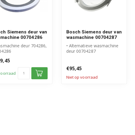
ch Siemens deur van
Bosch Siemens deur van
machine 00704286
wasmachine 00704287
asmachine deur 704286,
• Alternatieve wasmachine
04286
deur 00704287
igineel Bosch Siemens
• Geschikt voor Bosch
9,45
duct
Siemens
ur co...
• Plasti...
€95,45
voorraad
Niet op voorraad