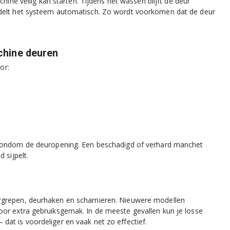
hine veilig kan starten. Tijdens het wassen blijft de deur
ndelt het systeem automatisch. Zo wordt voorkomen dat de deur
hine deuren
or:
rondom de deuropening. Een beschadigd of verhard manchet
 sijpelt.
urgrepen, deurhaken en scharnieren. Nieuwere modellen
oor extra gebruiksgemak. In de meeste gevallen kun je losse
 dat is voordeliger en vaak net zo effectief.