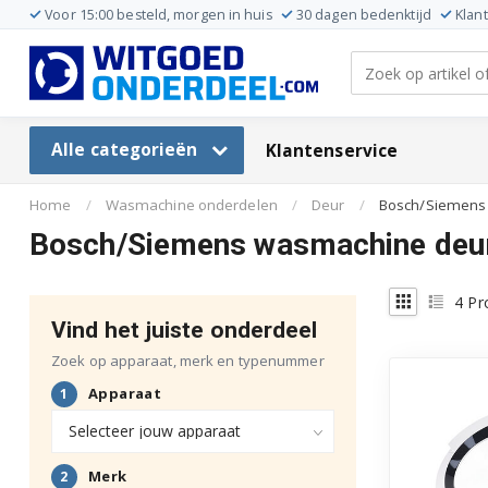
Voor 15:00 besteld, morgen in huis
30 dagen bedenktijd
Klan
Alle categorieën
Klantenservice
Home
/
Wasmachine onderdelen
/
Deur
/
Bosch/Siemens
Bosch/Siemens wasmachine deu
4
Pr
Vind het juiste onderdeel
Zoek op apparaat, merk en typenummer