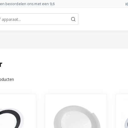
ten beoordelen ons met een 9,6
K
r
oducten