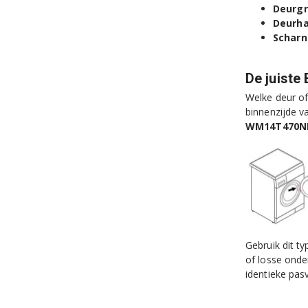
Deurg
Deurh
Scharn
De juiste
Welke deur of
binnenzijde v
WM14T470N
Gebruik dit t
of losse onde
identieke pas