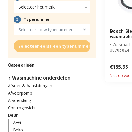
Bosch Si
wasmachi
• Wasmachi
Selecteer eerst een typenummer
00705824
• Origineel
• Deur com
Categorieën
schar...
€155,95
Niet op voo
Wasmachine onderdelen
Afvoer & Aansluitingen
Afvoerpomp
Afvoerslang
Contragewicht
Deur
AEG
Beko