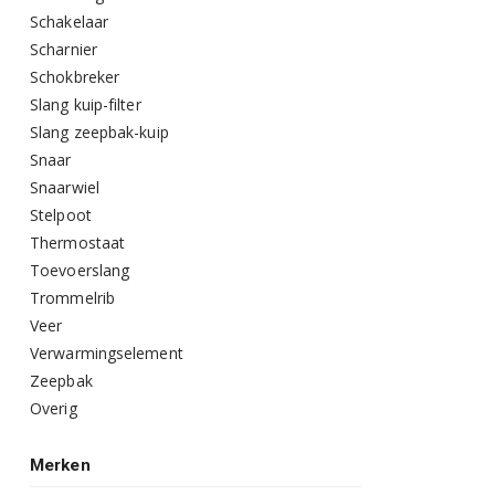
Schakelaar
Scharnier
Schokbreker
Slang kuip-filter
Slang zeepbak-kuip
Snaar
Snaarwiel
Stelpoot
Thermostaat
Toevoerslang
Trommelrib
Veer
Verwarmingselement
Zeepbak
Overig
Merken