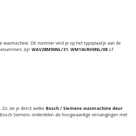
e wasmachine. Dit nummer vind je op het typeplaatje aan de
typenummers zijn
WAV28M90NL/31
,
WM14URH0NL/08
of
 Zo zie je direct welke
Bosch / Siemens wasmachine deur
ele Bosch Siemens onderdelen als hoogwaardige vervangingen met