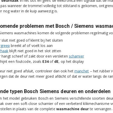
e
deurhaak
in het slot en geeft de elektronica een signaal dat de mac
 pas wanneer de trommel volledig tot stilstand is gekomen, ontgre
er nog water in de kuip aanwezig is.
komende problemen met Bosch / Siemens wasmac
 Siemens wasmachines komen de volgende problemen regelmatig vo
sluit niet goed of klemt bij het sluiten
rgreep
breekt af of voelt los aan
rhaak
blijft niet goed in het slot zitten
 hangt scheef of zakt door een versleten
scharnier
chijnt een foutcode, zoals
E34
of
dE
, op het display
ur niet goed afsluit, controleer dan ook het
manchet
– het rubber 
rgen dat de deur niet meer goed afdicht of dat er water langs de rand
ende typen Bosch Siemens deuren en onderdelen
an het model gebruiken Bosch en Siemens verschillende soorten de
ak over een soft-close scharnier of een verbeterd klikmechanisme v
stellen in plaats van de complete
wasmachine deur
te vervangen –