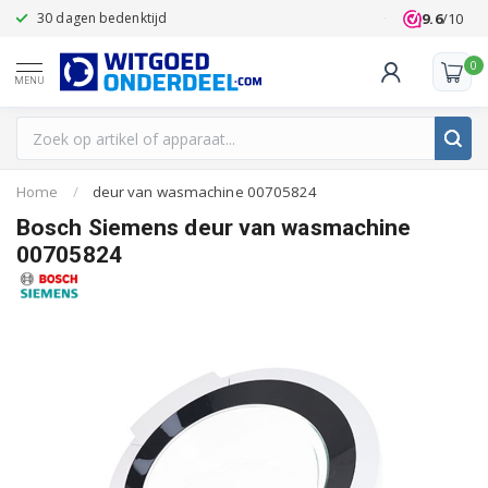
9.6
/10
30 dagen bedenktijd
Klanten beoo
0
MENU
Home
/
deur van wasmachine 00705824
Bosch Siemens deur van wasmachine
00705824