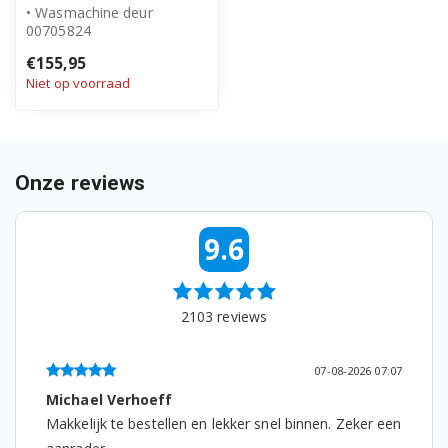
• Wasmachine deur
00705824
• Origineel Bosch product
€155,95
• Deur compleet met
Niet op voorraad
schar...
Onze reviews
9.6
2103
reviews
07-08-2026 07:07
Michael Verhoeff
Makkelijk te bestellen en lekker snel binnen. Zeker een