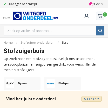
9.6
/10
30 dagen bedenktijd
Klanten beoo
0
MENU
Home
/
Stofzuiger onderdelen
/
Buis
Stofzuigerbuis
Op zoek naar een stofzuiger buis? Bekijk ons assortiment
telescoopbuizen en zuigbuizen geschikt voor verschillende
merken stofzuigers.
Dyson
Philips
Vind het juiste onderdeel
Openen