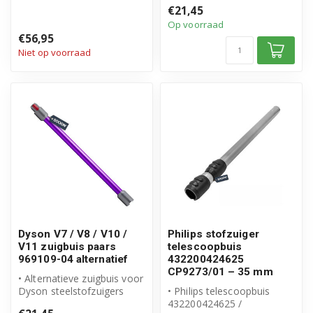
• Telescopische zuigbuis
• Vervangt origineel
€21,45
met greep – ...
onderd...
Op voorraad
€56,95
Niet op voorraad
Dyson V7 / V8 / V10 /
Philips stofzuiger
V11 zuigbuis paars
telescoopbuis
969109-04 alternatief
432200424625
CP9273/01 – 35 mm
• Alternatieve zuigbuis voor
Dyson steelstofzuigers
• Philips telescoopbuis
• Vervangt origineel
432200424625 /