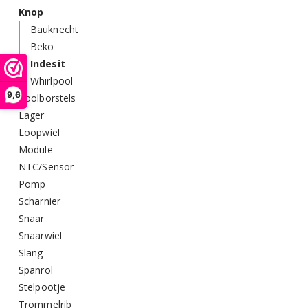
Knop
Bauknecht
Beko
Indesit
Whirlpool
9,6
Koolborstels
Lager
Loopwiel
Module
NTC/Sensor
Pomp
Scharnier
Snaar
Snaarwiel
Slang
Spanrol
Stelpootje
Trommelrib