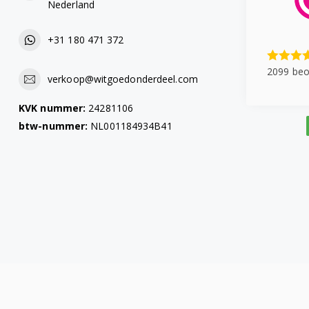
Nederland
+31 180 471 372
2099 beo
verkoop@witgoedonderdeel.com
KVK nummer:
24281106
btw-nummer:
NL001184934B41