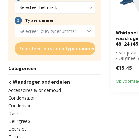
Whirlpool
wasdroge
48124145
Selecteer eerst een typenummer
• Knop van 
• Origineel
product
€15,45
Categorieën
• Artikelnu
481241458.
Op voorraa
Wasdroger onderdelen
Accessoires & onderhoud
Condensator
Condensor
Deur
Deurgreep
Deurslot
Filter