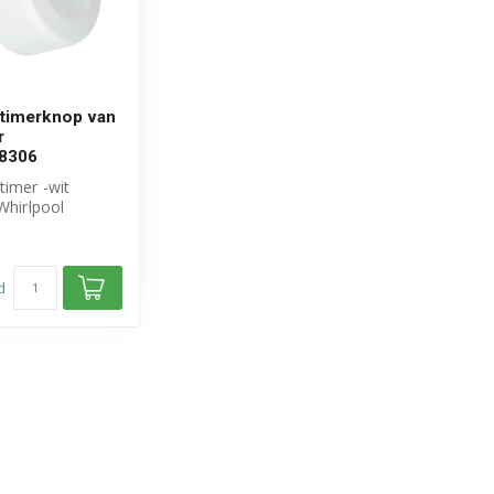
 timerknop van
r
8306
timer -wit
 Whirlpool
mmer:
..
d