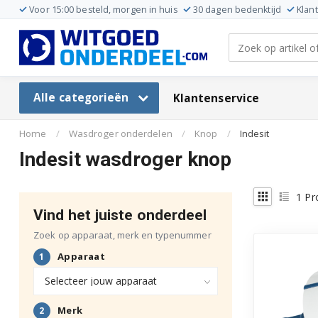
Voor 15:00 besteld, morgen in huis
30 dagen bedenktijd
Klan
Alle categorieën
Klantenservice
Home
/
Wasdroger onderdelen
/
Knop
/
Indesit
Indesit wasdroger knop
1
Pr
Vind het juiste onderdeel
Zoek op apparaat, merk en typenummer