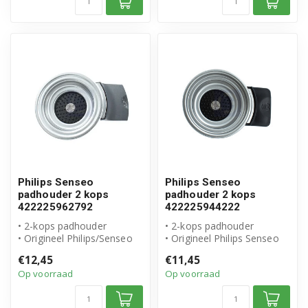
Philips Senseo
Philips Senseo
padhouder 2 kops
padhouder 2 kops
422225962792
422225944222
• 2-kops padhouder
• 2-kops padhouder
• Origineel Philips/Senseo
• Origineel Philips Senseo
product
product
€12,45
€11,45
• Artikelnummer: 4222259...
• Artikelnummer: 4222259...
Op voorraad
Op voorraad