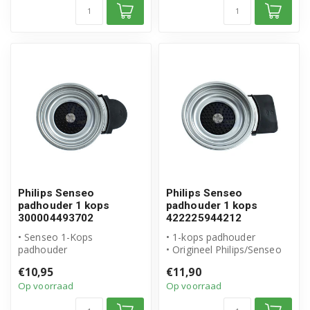
Philips Senseo
Philips Senseo
padhouder 1 kops
padhouder 1 kops
300004493702
422225944212
• Senseo 1-Kops
• 1-kops padhouder
padhouder
• Origineel Philips/Senseo
• Origineel Philips/Senseo
product
€10,95
€11,90
product
• Artikelnummer: 4222259...
Op voorraad
Op voorraad
• Artikelnummer: ...