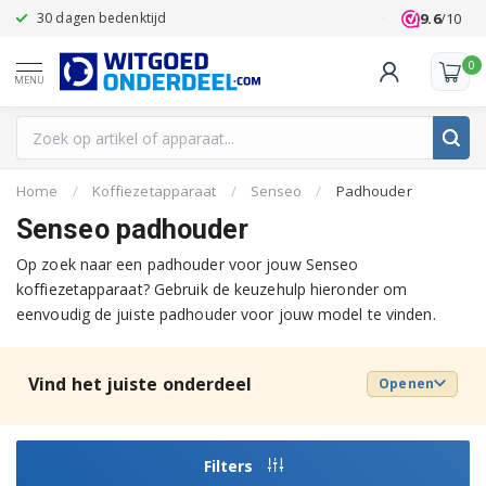
9.6
/10
30 dagen bedenktijd
Klanten beoo
0
MENU
Home
/
Koffiezetapparaat
/
Senseo
/
Padhouder
Senseo padhouder
Op zoek naar een padhouder voor jouw Senseo
koffiezetapparaat? Gebruik de keuzehulp hieronder om
eenvoudig de juiste padhouder voor jouw model te vinden.
Vind het juiste onderdeel
Openen
Filters