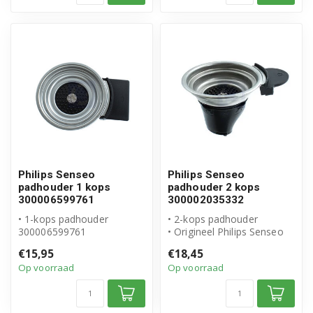
Philips Senseo
Philips Senseo
padhouder 1 kops
padhouder 2 kops
300006599761
300002035332
• 1-kops padhouder
• 2-kops padhouder
300006599761
• Origineel Philips Senseo
• Origineel Philips Senseo
• Artikelnummer:
€15,95
€18,45
product
300002035332
Op voorraad
Op voorraad