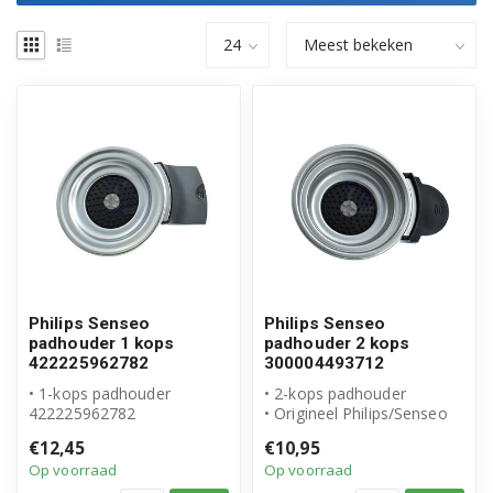
Philips Senseo
Philips Senseo
padhouder 1 kops
padhouder 2 kops
422225962782
300004493712
• 1-kops padhouder
• 2-kops padhouder
422225962782
• Origineel Philips/Senseo
• Origineel Philips Senseo
product
€12,45
€10,95
product
• Artikelnummer: 3000044...
Op voorraad
Op voorraad