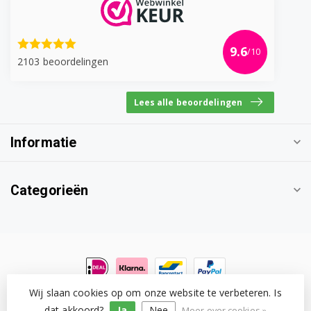
9.6
/10
2103 beoordelingen
Lees alle beoordelingen
Informatie
Categorieën
Wij slaan cookies op om onze website te verbeteren. Is
© Copyright 2026 Witgoedonderdeel.com
- Powered by
Lightspeed
-
Lightspeed design
by
Dyvelopment
dat akkoord?
Ja
Nee
Meer over cookies »