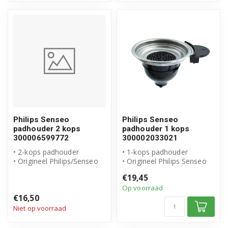
Philips Senseo
Philips Senseo
padhouder 2 kops
padhouder 1 kops
300006599772
300002033021
• 2-kops padhouder
• 1-kops padhouder
• Origineel Philips/Senseo
• Origineel Philips Senseo
product
• Artikelnummer:
€19,45
• Artikelnummer: 3000065...
300002033021
Op voorraad
€16,50
Niet op voorraad