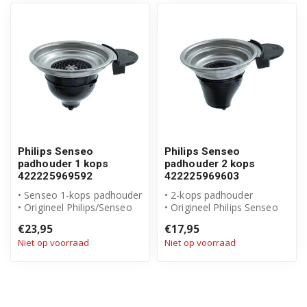
Philips Senseo
Philips Senseo
padhouder 1 kops
padhouder 2 kops
422225969592
422225969603
• Senseo 1-kops padhouder
• 2-kops padhouder
• Origineel Philips/Senseo
• Origineel Philips Senseo
product
product
€23,95
€17,95
• Artikelnummer: ...
• Artikelnummer: 4222259...
Niet op voorraad
Niet op voorraad