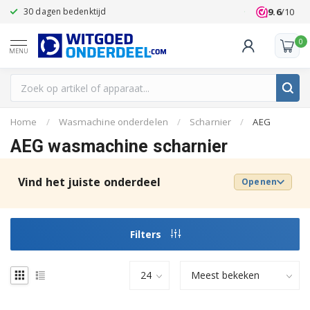
9.6
/10
30 dagen bedenktijd
Klanten beoo
0
MENU
Home
/
Wasmachine onderdelen
/
Scharnier
/
AEG
AEG wasmachine scharnier
Vind het juiste onderdeel
Openen
Filters