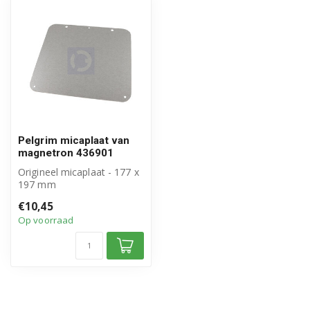
Pelgrim micaplaat van
magnetron 436901
Origineel micaplaat - 177 x
197 mm
merk Pelgrim
€10,45
Plaatje met 5 gaatjes
Op voorraad