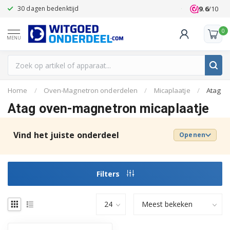
9.6
/10
30 dagen bedenktijd
Klanten beoo
0
MENU
Home
/
Oven-Magnetron onderdelen
/
Micaplaatje
/
Atag
Atag oven-magnetron micaplaatje
Vind het juiste onderdeel
Openen
Filters