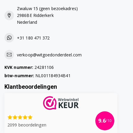
Zwaluw 15 (geen bezoekadres)
2986BE Ridderkerk
Nederland
+31 180 471 372
verkoop@witgoedonderdeel.com
KVK nummer:
24281106
btw-nummer:
NL001184934B41
Klantbeoordelingen
9.6
/10
2099 beoordelingen