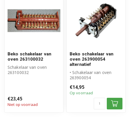
Beko schakelaar van
Beko schakelaar van
oven 263100032
oven 263900054
alternatief
Schakelaar van oven
263100032
• Schakelaar van oven
Keuzeschakelaar met 24
263900054
contacten
• Keuzeschakelaar, 16
€14,95
Origineel Beko ...
contacten
Op voorraad
• Geschikt voo...
€23,45
Niet op voorraad