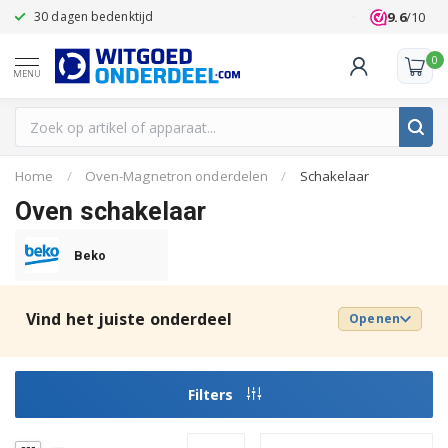
9.6
/10
30 dagen bedenktijd
Klanten beoo
0
MENU
Home
/
Oven-Magnetron onderdelen
/
Schakelaar
Oven schakelaar
Beko
Vind het juiste onderdeel
Openen
Filters