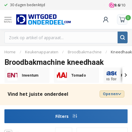
9.6
/10
30 dagen bedenktijd
Klanten beoo
0
MENU
Home
/
Keukenapparaten
/
Broodbakmachine
/
Kneedhaa
Broodbakmachine kneedhaak
Inventum
Tomado
Panas
Vind het juiste onderdeel
Openen
Filters