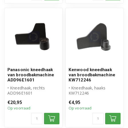
Panasonic kneedhaak
Kenwood kneedhaak
van broodbakmachine
van broodbakmachine
ADD96E1601
KW712246
• Kneedhaak, rechts
• Kneedhaak, haaks
ADD96E1601
KW712246
• Origineel Panasonic
• Origineel Kenwood
€20,95
€4,95
product
product
Op voorraad
Op voorraad