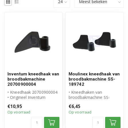
Inventum kneedhaak van
Moulinex kneedhaak van
broodbakmachine
broodbakmachine SS-
20700900004
189742
• Kneedhaak 20700900004
• Kneedhaken van
• Origineel Inventum
broodbakmachine SS-
product
189742
€10,95
€6,45
• Origineel Moulinex
Op voorraad
Op voorraad
• Set à 2 stuk...