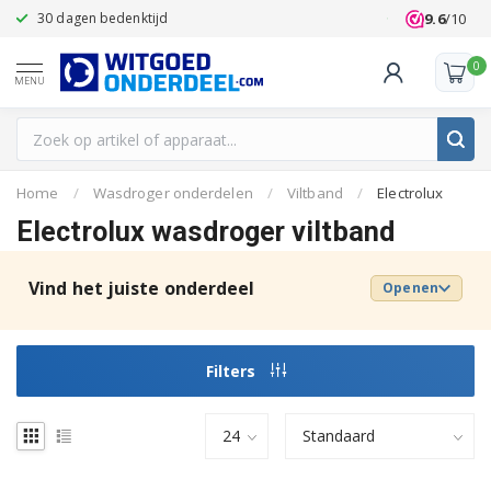
9.6
/10
30 dagen bedenktijd
Klanten beoo
0
MENU
Home
/
Wasdroger onderdelen
/
Viltband
/
Electrolux
Electrolux wasdroger viltband
Vind het juiste onderdeel
Openen
Filters