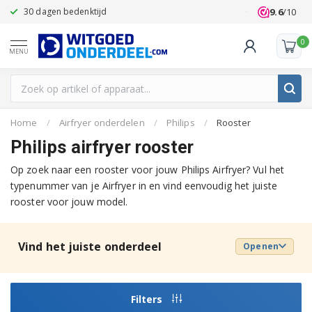
9.6
/10
30 dagen bedenktijd
Klanten beoo
0
MENU
Home
/
Airfryer onderdelen
/
Philips
/
Rooster
Philips airfryer rooster
Op zoek naar een rooster voor jouw Philips Airfryer? Vul het
typenummer van je Airfryer in en vind eenvoudig het juiste
rooster voor jouw model.
Vind het juiste onderdeel
Openen
Filters