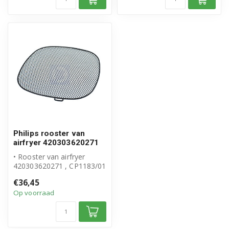
Philips rooster van
airfryer 420303620271
• Rooster van airfryer
420303620271 , CP1183/01
• Origineel Philips product
€36,45
Op voorraad