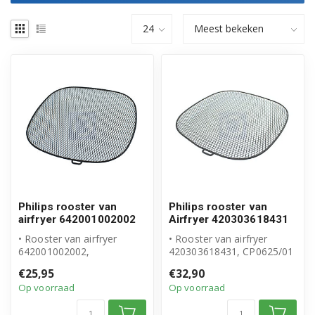
Philips rooster van
Philips rooster van
airfryer 642001002002
Airfryer 420303618431
• Rooster van airfryer
• Rooster van airfryer
642001002002,
420303618431, CP0625/01
CRP1220/01
• XXL rooster voor XXL
€25,95
€32,90
• Origineel Philips product
QuickClea...
Op voorraad
Op voorraad