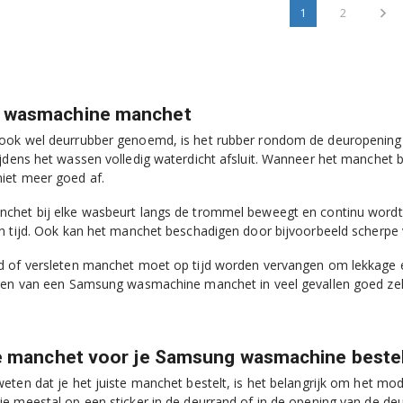
1
2
 wasmachine manchet
ook wel deurrubber genoemd, is het rubber rondom de deuropening 
jdens het wassen volledig waterdicht afsluit. Wanneer het manchet be
iet meer goed af.
het bij elke wasbeurt langs de trommel beweegt en continu wordt b
n tijd. Ook kan het manchet beschadigen door bijvoorbeeld scherpe 
d of versleten manchet moet op tijd worden vervangen om lekkage
gen van een Samsung wasmachine manchet in veel gevallen goed zelf
te manchet voor je Samsung wasmachine beste
eten dat je het juiste manchet bestelt, is het belangrijk om het 
e meestal op een sticker in de deurrand of in de opening van de deur