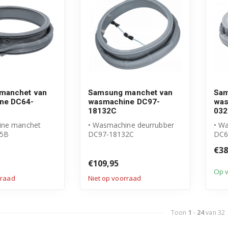
manchet van
Samsung manchet van
Sam
ne DC64-
wasmachine DC97-
was
18132C
032
ine manchet
• Wasmachine deurrubber
• W
35B
DC97-18132C
DC6
l Samsung
• Origineel Samsung
• G
€38
product
• Ho
€109,95
Op 
rraad
Niet op voorraad
Toon
1
-
24
van 32