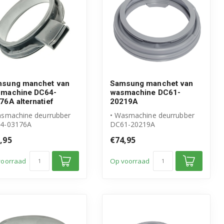
sung manchet van
Samsung manchet van
machine DC64-
wasmachine DC61-
76A alternatief
20219A
asmachine deurrubber
• Wasmachine deurrubber
4-03176A
DC61-20219A
eschikt voor Samsung
• Origineel Samsung
,95
€74,95
ogwaardig alte...
product
voorraad
Op voorraad