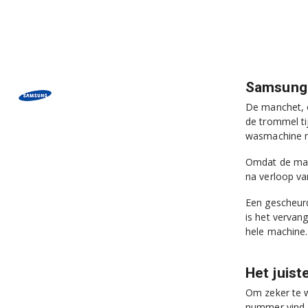
Samsung
De manchet, 
de trommel ti
wasmachine n
Omdat de manc
na verloop va
Een gescheur
is het vervan
hele machine.
Het juis
Om zeker te w
nummer vind j