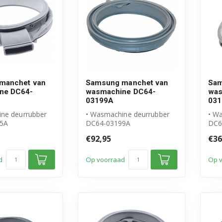
manchet van
Samsung manchet van
Sam
ne DC64-
wasmachine DC64-
was
03199A
031
ne deurrubber
• Wasmachine deurrubber
• W
5A
DC64-03199A
DC6
l Samsung
• Origineel Samsung
• G
€92,95
€36
product
• Ho
et ...
d
Op voorraad
Op 