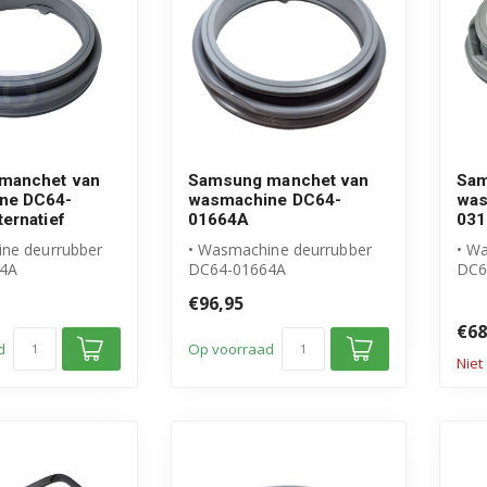
manchet van
Samsung manchet van
Sam
ne DC64-
wasmachine DC64-
was
ernatief
01664A
03
ne deurrubber
• Wasmachine deurrubber
• W
4A
DC64-01664A
DC6
 voor Samsung
• Origineel Samsung
• Or
€96,95
ig alte...
product
pro
€68
d
Op voorraad
Niet