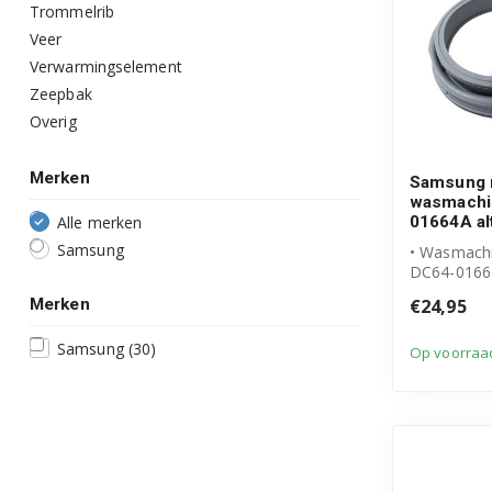
Trommelrib
Veer
Verwarmingselement
Zeepbak
Overig
Merken
Samsung 
wasmachi
Alle merken
01664A alt
Samsung
• Wasmachi
DC64-0166
• Geschikt
Merken
€24,95
• Hoogwaard
Samsung
(30)
Op voorraa