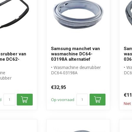
Samsung manchet van
Sam
gsrubber van
wasmachine DC64-
was
ne DC62-
03198A alternatief
03
• Wasmachine deurrubber
• W
ine
DC64-03198A
DC6
rubber
• Geschikt voor Samsung
• Or
l Samsung
• Hoogwaardig alte...
pro
€32,95
ummer: DC62-
• Ma
€11
d
Op voorraad
Niet