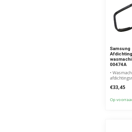
Samsung
Afdichtin
wasmachi
00474A
• Wasmach
afdichtings
• Originee
€33,45
• Artikeln
00474...
Op voorraa