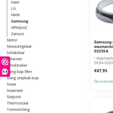
Haier
LG
Miele
Samsung
Whirlpool
Zanussi
Motor
Samsung 
Niveauregelaar
wasmachi
03235A
Schakelaar
• Wasmachi
Scharnier
DC64-0323
Schokbreker
• Originee
€67,95
Slang kuip-filter
product
9,6
• Manchet m
Slang zeepbak-kuip
Op voorraa
Snaar
Snaarwiel
Stelpoot
Thermostaat
Toevoerslang