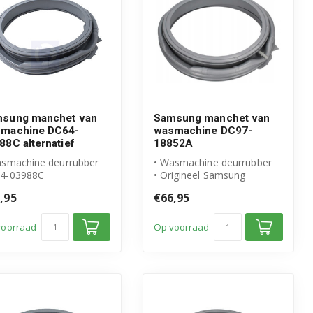
sung manchet van
Samsung manchet van
machine DC64-
wasmachine DC97-
88C alternatief
18852A
asmachine deurrubber
• Wasmachine deurrubber
4-03988C
• Origineel Samsung
eschikt voor Samsung
product
,95
€66,95
ogwaardig alte...
• Manchet Met lip en tuit
voorraad
Op voorraad