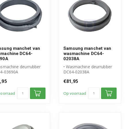
sung manchet van
Samsung manchet van
machine DC64-
wasmachine DC64-
690A
02038A
asmachine deurrubber
• Wasmachine deurrubber
4-03690A
DC64-02038A
igineel Samsung
• Origineel Samsung
,95
€81,95
duct
product
nchet Met ...
• Manchet met ...
voorraad
Op voorraad