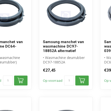
manchet van
Samsung manchet van
Sam
ne DC64-
wasmachine DC97-
was
18852A alternatief
039
 wasmachine
• Wasmachine deurrubber
• W
eurrubber)
DC97-18852A
DC6
l Samsung
• Geschikt voor Samsung
• G
€27,45
€39
• Hoogwaardig alte...
• Ho
d
Op voorraad
Op 