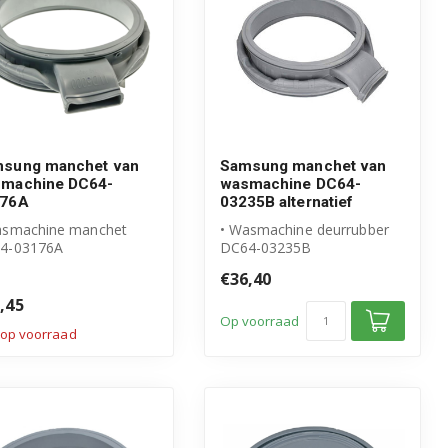
sung manchet van
Samsung manchet van
machine DC64-
wasmachine DC64-
176A
03235B alternatief
asmachine manchet
• Wasmachine deurrubber
4-03176A
DC64-03235B
igineel Samsung
• Geschikt voor Samsung
€36,40
duct
• Hoogwaardig alte...
,45
Op voorraad
 op voorraad