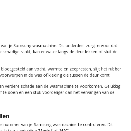
van je Samsung wasmachine. Dit onderdeel zorgt ervoor dat
schadigd raakt, kan er water langs de deur lekken of sluit de
lootgesteld aan vocht, warmte en zeepresten, slijt het rubber
voorwerpen in de was of kleding die tussen de deur komt.
 en verdere schade aan de wasmachine te voorkomen. Gelukkig
 te doen en een stuk voordeliger dan het vervangen van de
llen
modelnummer van je Samsung wasmachine te controleren. Dit
, bij de aanduiding ‘
Model
’ of ‘
M/C
’.