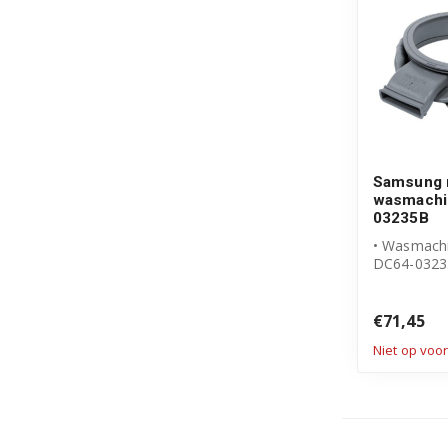
Samsung 
wasmachi
03235B
• Wasmach
DC64-032
• Originee
product
€71,45
Niet op voo