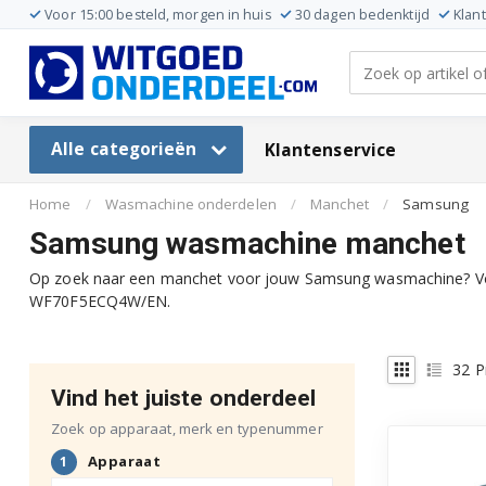
Voor 15:00 besteld, morgen in huis
30 dagen bedenktijd
Klan
Alle categorieën
Klantenservice
Home
/
Wasmachine onderdelen
/
Manchet
/
Samsung
Samsung wasmachine manchet
Op zoek naar een manchet voor jouw Samsung wasmachine? Voer
WF70F5ECQ4W/EN.
32
P
Vind het juiste onderdeel
Zoek op apparaat, merk en typenummer