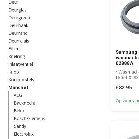
Deur
Deurglas
Deurgreep
Deurhaak
Deurrand
Deurrelais
Filter
Samsung 
Knelring
wasmachi
02888A
Inlaatventiel
Knop
• Wasmach
DC64-0288
Koolborstels
• Originee
€82,95
Manchet
product
• Manchet me
AEG
Op voorraa
Bauknecht
Beko
Bosch/Siemens
Candy
Electrolux