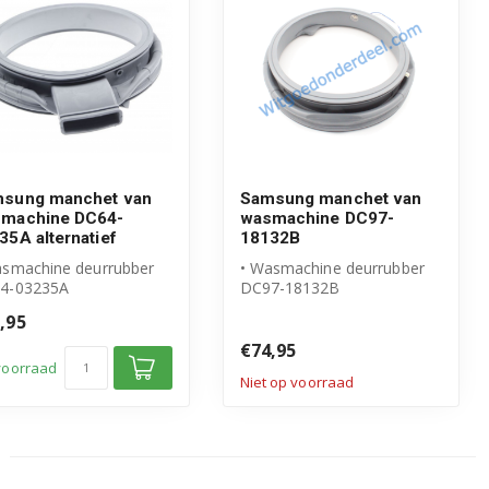
sung manchet van
Samsung manchet van
machine DC64-
wasmachine DC97-
35A alternatief
18132B
asmachine deurrubber
• Wasmachine deurrubber
4-03235A
DC97-18132B
eschikt voor Samsung
• Origineel Samsung
,95
ogwaardig alte...
product
€74,95
voorraad
Niet op voorraad