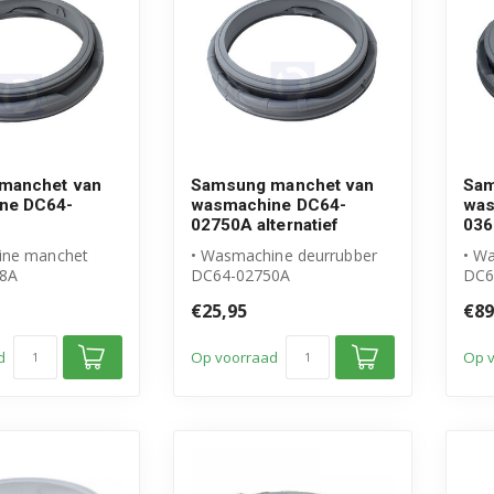
manchet van
Samsung manchet van
Sam
ne DC64-
wasmachine DC64-
was
02750A alternatief
03
ine manchet
• Wasmachine deurrubber
• W
8A
DC64-02750A
DC6
l Samsung
• Geschikt voor Samsung
• Or
€25,95
€89
• Hoogwaardig alte...
pro
t lip...
• Ma
d
Op voorraad
Op 