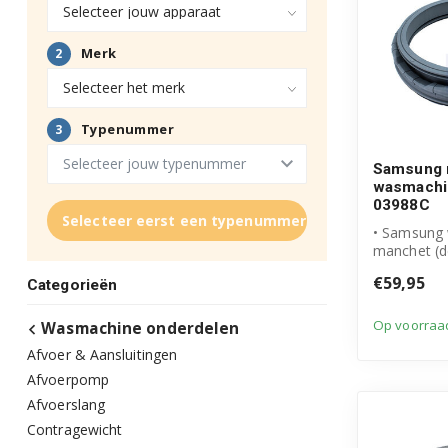
Samsung 
wasmachi
03988C
Selecteer eerst een typenummer
• Samsung
manchet (d
• Originee
€59,95
Categorieën
onderdeel
• Onde...
Op voorraa
Wasmachine onderdelen
Afvoer & Aansluitingen
Afvoerpomp
Afvoerslang
Contragewicht