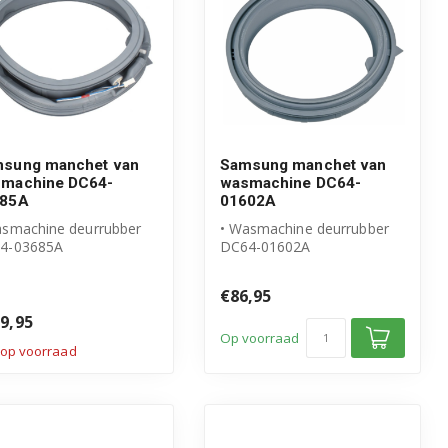
sung manchet van
Samsung manchet van
machine DC64-
wasmachine DC64-
685A
01602A
asmachine deurrubber
• Wasmachine deurrubber
4-03685A
DC64-01602A
igineel Samsung
• Origineel Samsung
duct
product
€86,95
nchet incl...
• Manchet met ...
9,95
Op voorraad
 op voorraad