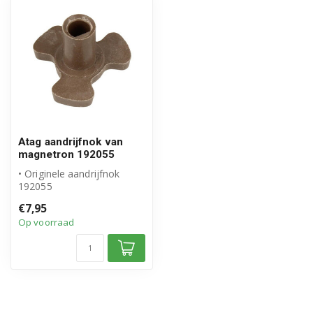
Atag aandrijfnok van
magnetron 192055
• Originele aandrijfnok
192055
• Merk Atag
€7,95
• Meenemer van
Op voorraad
draaiplateau