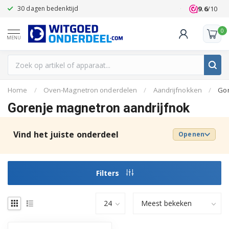
9.6
/10
30 dagen bedenktijd
Klanten beoo
0
MENU
Home
/
Oven-Magnetron onderdelen
/
Aandrijfnokken
/
Go
Gorenje magnetron aandrijfnok
Vind het juiste onderdeel
Openen
Filters