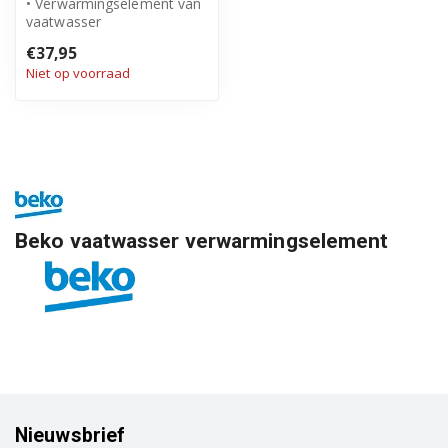
• Verwarmingselement van
vaatwasser
• Origineel Beko product
€37,95
• Doorstroomeleme...
Niet op voorraad
Beko vaatwasser verwarmingselement
Nieuwsbrief