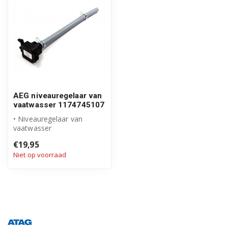
AEG niveauregelaar van
vaatwasser 1174745107
• Niveauregelaar van
vaatwasser
• Origineel AEG product
€19,95
• Drukschakelaar inclu...
Niet op voorraad