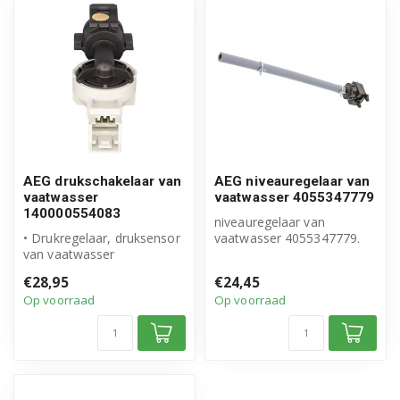
AEG drukschakelaar van
AEG niveauregelaar van
vaatwasser
vaatwasser 4055347779
140000554083
niveauregelaar van
• Drukregelaar, druksensor
vaatwasser 4055347779.
van vaatwasser
Geschikt voor: AEG, Atag,
• Origineel AEG product
Electrolux, ...
€28,95
€24,45
• Artikelnum...
Op voorraad
Op voorraad