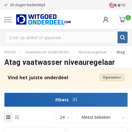
9.6
/10
30 dagen bedenktijd
Klanten beoo
0
MENU
Home
/
Vaatwasser onderdelen
/
Niveauregelaar
/
Atag
Atag vaatwasser niveauregelaar
Vind het juiste onderdeel
Openen
Filters