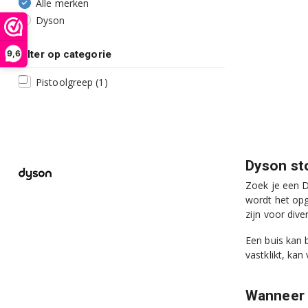
Alle merken
Dyson
Filter op categorie
9,6
Pistoolgreep
(1)
Dyson sto
Zoek je een D
wordt het opg
zijn voor div
Een buis kan 
vastklikt, kan
Wanneer 