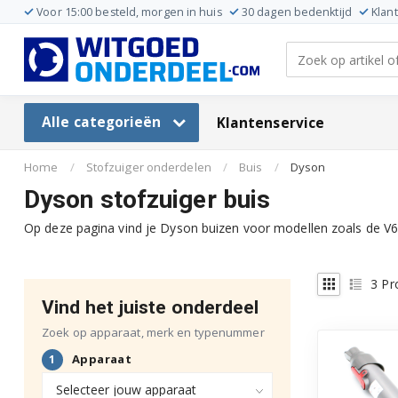
Voor 15:00 besteld, morgen in huis
30 dagen bedenktijd
Klan
Alle categorieën
Klantenservice
Home
/
Stofzuiger onderdelen
/
Buis
/
Dyson
Dyson stofzuiger buis
Op deze pagina vind je Dyson buizen voor modellen zoals de V6,
3
Pr
Vind het juiste onderdeel
Zoek op apparaat, merk en typenummer