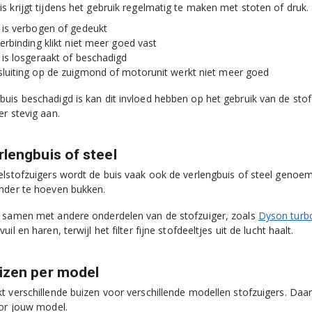
s krijgt tijdens het gebruik regelmatig te maken met stoten of druk.
 is verbogen of gedeukt
verbinding klikt niet meer goed vast
 is losgeraakt of beschadigd
luiting op de zuigmond of motorunit werkt niet meer goed
uis beschadigd is kan dit invloed hebben op het gebruik van de stof
er stevig aan.
lengbuis of steel
elstofzuigers wordt de buis vaak ook de verlengbuis of steel genoem
nder te hoeven bukken.
 samen met andere onderdelen van de stofzuiger, zoals
Dyson turbo
il en haren, terwijl het filter fijne stofdeeltjes uit de lucht haalt.
izen per model
t verschillende buizen voor verschillende modellen stofzuigers. Daaro
oor jouw model.