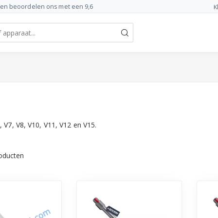
ten beoordelen ons met een 9,6
K
 V7, V8, V10, V11, V12 en V15.
oducten