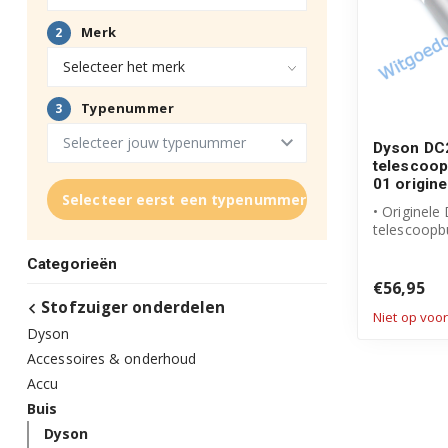
Dyson DC
telescoop
01 origine
Selecteer eerst een typenummer
• Originele
telescoopb
• Telescopi
Categorieën
met greep – 
€56,95
Stofzuiger onderdelen
Niet op voo
Dyson
Accessoires & onderhoud
Accu
Buis
Dyson