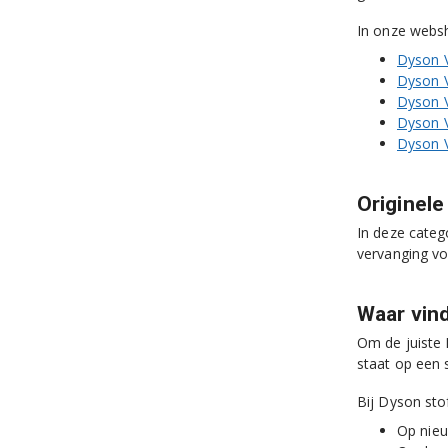
In onze websh
Dyson V
Dyson V
Dyson V
Dyson V
Dyson V
Originele
In deze categ
vervanging vo
Waar vin
Om de juiste 
staat op een 
Bij Dyson sto
Op nie