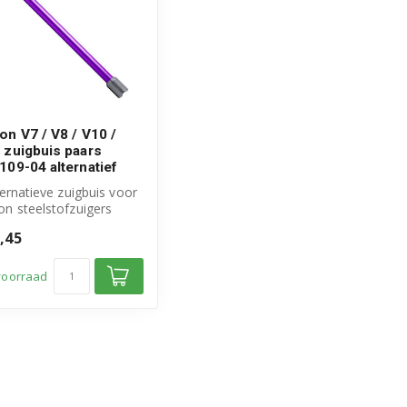
on V7 / V8 / V10 /
 zuigbuis paars
109-04 alternatief
ternatieve zuigbuis voor
n steelstofzuigers
rvangt origineel
,45
rd...
voorraad