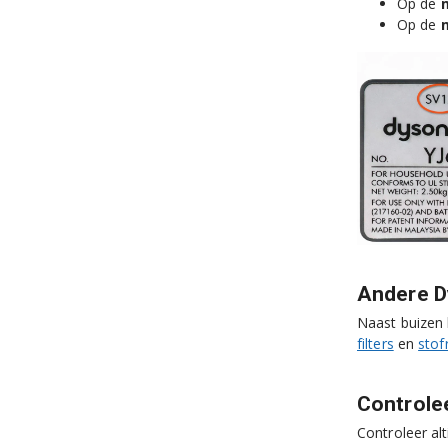
Op de
Op de
Andere D
Naast buizen
filters
en
stof
Controlee
Controleer al