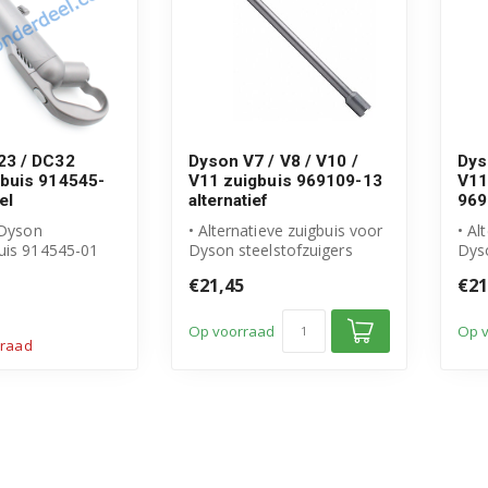
23 / DC32
Dyson V7 / V8 / V10 /
Dys
buis 914545-
V11 zuigbuis 969109-13
V11
el
alternatief
969
 Dyson
• Alternatieve zuigbuis voor
• Al
uis 914545-01
Dyson steelstofzuigers
Dyso
sche zuigbuis
• Vervangt origineel
• Ve
€21,45
€21
...
onderd...
onde
Op voorraad
Op 
rraad