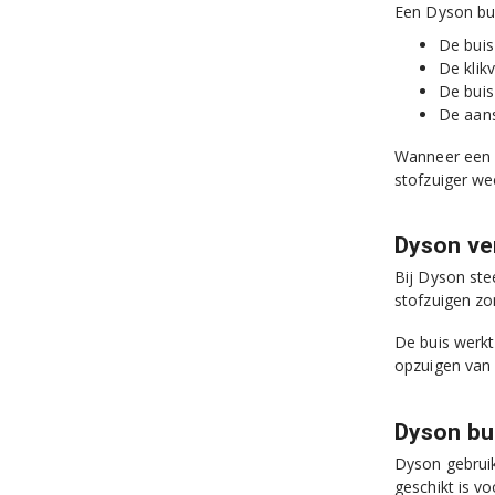
Een Dyson bui
De buis
De klik
De buis
De aans
Wanneer een b
stofzuiger we
Dyson ver
Bij Dyson ste
stofzuigen zo
De buis werkt
opzuigen van vu
Dyson bu
Dyson gebruik
geschikt is v