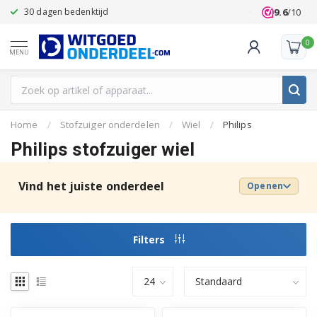
9.6
/10
30 dagen bedenktijd
Klanten beoo
0
MENU
Home
/
Stofzuiger onderdelen
/
Wiel
/
Philips
Philips stofzuiger wiel
Vind het juiste onderdeel
Openen
Filters