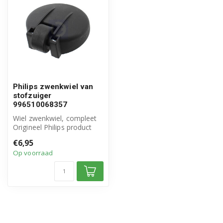
Philips zwenkwiel van
stofzuiger
996510068357
Wiel zwenkwiel, compleet
Origineel Philips product
Artikelnummer
€6,95
996510068357
Op voorraad