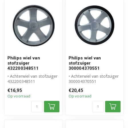
Philips wiel van
Philips wiel van
stofzuiger
stofzuiger
432200348511
300004370551
• Achterwiel van stofzuiger
• Achterwiel van stofzuiger
432200348511
300004370551
• Origineel Philips product
• Origineel Philips product
€16,95
€20,45
• Diamete...
• Diamete...
Op voorraad
Op voorraad