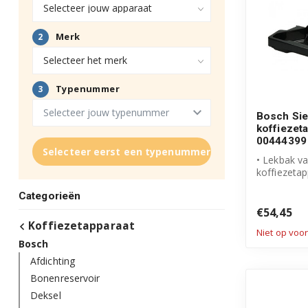
Bosch Si
koffiezet
00444399
Selecteer eerst een typenummer
• Lekbak v
koffiezeta
• Originee
Categorieën
product
• Artikelnu
€54,45
Koffiezetapparaat
Niet op voo
Bosch
Afdichting
Bonenreservoir
Deksel