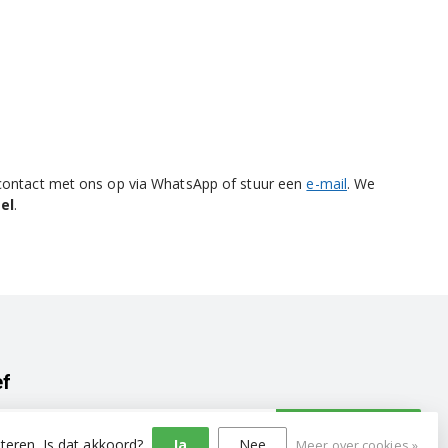
 contact met ons op via WhatsApp of stuur een
e-mail
. We
el
.
ef
Abonneer
teren. Is dat akkoord?
Ja
Nee
Meer over cookies »