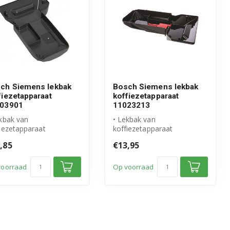
ch Siemens lekbak
Bosch Siemens lekbak
fiezetapparaat
koffiezetapparaat
03901
11023213
kbak van
• Lekbak van
iezetapparaat
koffiezetapparaat
03901
11023213
,85
€13,95
igineel Bosch Siemens
• Origineel Bosch Siemens
duct
product
voorraad
Op voorraad