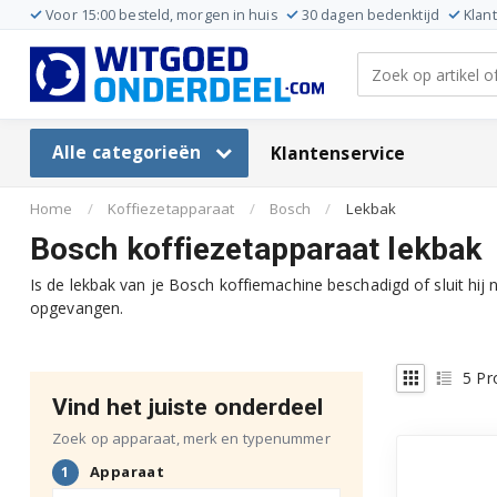
Voor 15:00 besteld, morgen in huis
30 dagen bedenktijd
Klan
Alle categorieën
Klantenservice
Home
/
Koffiezetapparaat
/
Bosch
/
Lekbak
Bosch koffiezetapparaat lekbak
Is de lekbak van je Bosch koffiemachine beschadigd of sluit hi
opgevangen.
5
Pr
Vind het juiste onderdeel
Zoek op apparaat, merk en typenummer