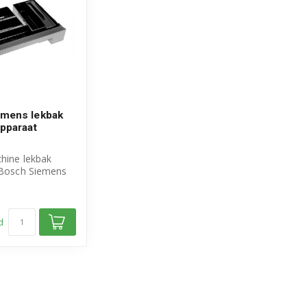
emens lekbak
apparaat
chine lekbak
l Bosch Siemens
pakking: ...
d