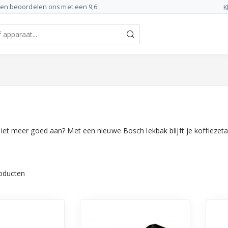
ten beoordelen ons met een 9,6
K
j niet meer goed aan? Met een nieuwe Bosch lekbak blijft je koffieze
oducten