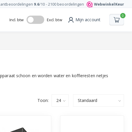
lantbeoordelingen
9.6
/10 -
2100
beoordelingen
WebwinkelKeur
0
Mijn account
Incl. btw
Excl. btw
tapparaat schoon en worden water en koffieresten netjes
Toon: