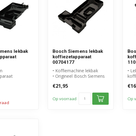
emens lekbak
Bosch Siemens lekbak
Bos
apparaat
koffiezetapparaat
kof
00704177
110
an
• Koffiemachine lekbak
• Le
pparaat
• Origineel Bosch Siemens
koff
l Bosch Siemens
• Artikelnummer: 00704177
110
€21,95
€16
• Or
mm...
pro
Op voorraad
Op 
rraad