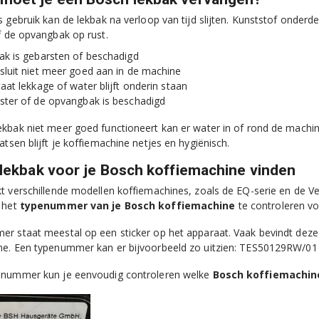
s gebruik kan de lekbak na verloop van tijd slijten. Kunststof onde
f de opvangbak op rust.
ak is gebarsten of beschadigd
sluit niet meer goed aan in de machine
taat lekkage of water blijft onderin staan
ster of de opvangbak is beschadigd
kbak niet meer goed functioneert kan er water in of rond de mach
atsen blijft je koffiemachine netjes en hygiënisch.
 lekbak voor je Bosch koffiemachine vinden
t verschillende modellen koffiemachines, zoals de EQ-serie en de Ver
 het
typenummer van je Bosch koffiemachine
te controleren vo
r staat meestal op een sticker op het apparaat. Vaak bevindt deze zi
ne. Een typenummer kan er bijvoorbeeld zo uitzien: TES50129RW/0
lnummer kun je eenvoudig controleren welke
Bosch koffiemachin