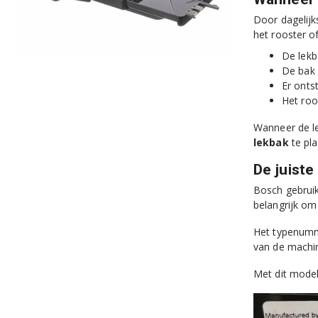
Door dagelijk
het rooster o
De lekb
De bak 
Er onts
Het roo
Wanneer de le
lekbak
te pla
De juiste
Bosch gebruik
belangrijk om
Het typenumme
van de machi
Met dit mode