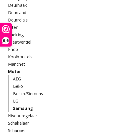
Deurhaak
Deurrand
Deurrelais
Filter
Knelring
9,6
Inlaatventiel
Knop
Koolborstels
Manchet
Motor
AEG
Beko
Bosch/Siemens
LG
Samsung
Niveauregelaar
Schakelaar
Scharnier