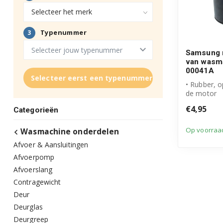
Samsung 
van wasm
00041A
Selecteer eerst een typenummer
• Rubber, 
de motor
• Originee
€4,95
Categorieën
product
• Inhoud ver
Op voorraa
Wasmachine onderdelen
Afvoer & Aansluitingen
Afvoerpomp
Afvoerslang
Contragewicht
Deur
Deurglas
Deurgreep