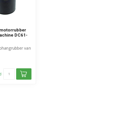
motorrubber
achine DC61-
ophangrubber van
l Samsung
pa...
d