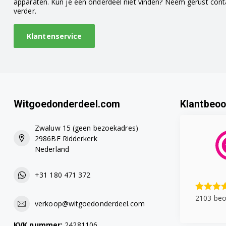
apparaten. Kun je een onderdeel niet vinden? Neem gerust con
verder.
Klantenservice
Witgoedonderdeel.com
Klantbeoo
Zwaluw 15 (geen bezoekadres)
2986BE Ridderkerk
Nederland
+31 180 471 372
2103 beo
verkoop@witgoedonderdeel.com
KVK nummer:
24281106