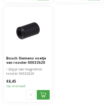
Bosch Siemens voetje
van rooster 00032620
• dopje van magnetron
rooster 00032620
• Origineel Bosch Siemens
€6,45
product
Op voorraad
• Inh...