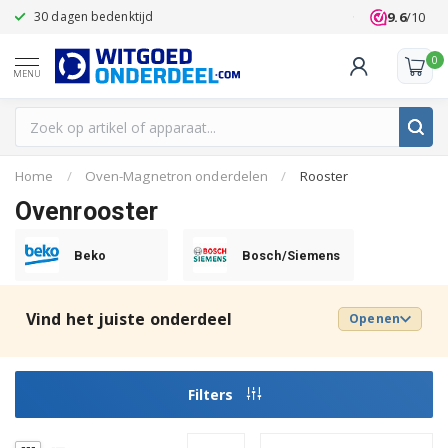
9.6
/10
30 dagen bedenktijd
Klanten beoo
0
MENU
Home
/
Oven-Magnetron onderdelen
/
Rooster
Ovenrooster
Beko
Bosch/Siemens
Vind het juiste onderdeel
Openen
Filters