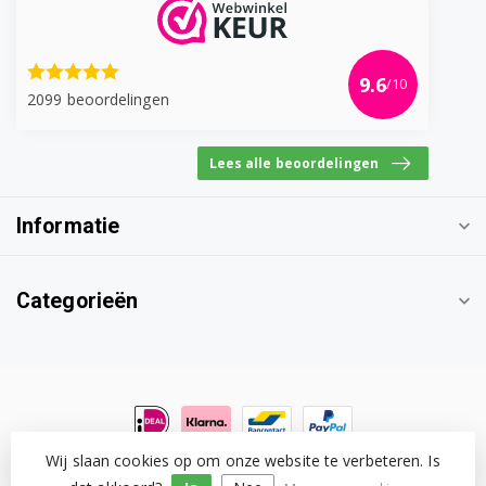
9.6
/10
2099 beoordelingen
Lees alle beoordelingen
Informatie
Categorieën
Wij slaan cookies op om onze website te verbeteren. Is
© Copyright 2026 Witgoedonderdeel.com
- Powered by
Lightspeed
-
Lightspeed design
by
Dyvelopment