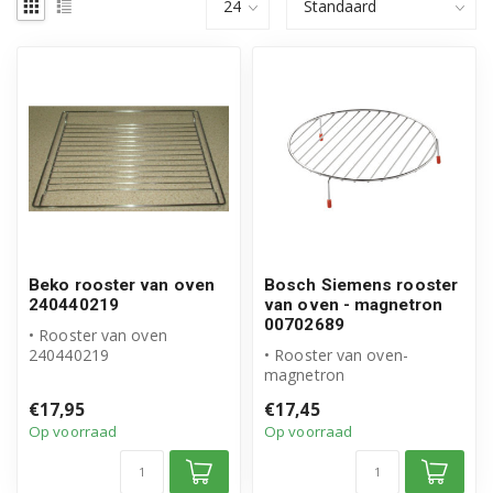
Beko rooster van oven
Bosch Siemens rooster
240440219
van oven - magnetron
00702689
• Rooster van oven
240440219
• Rooster van oven-
• Origineel Beko product
magnetron
• Afmetingen: 46x36cm
• Origineel Bosch Siemens
€17,95
€17,45
rooster
Op voorraad
Op voorraad
• Inclusief rub...