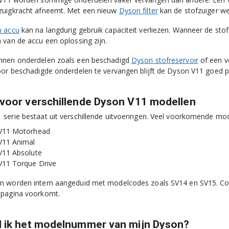
zuigkracht afneemt. Met een nieuw
Dyson filter
kan de stofzuiger we
 accu
kan na langdurig gebruik capaciteit verliezen. Wanneer de stof
 van de accu een oplossing zijn.
nnen onderdelen zoals een beschadigd
Dyson stofreservoir
of een v
oor beschadigde onderdelen te vervangen blijft de Dyson V11 goed p
 voor verschillende Dyson V11 modellen
serie bestaat uit verschillende uitvoeringen. Veel voorkomende mod
V11 Motorhead
V11 Animal
V11 Absolute
V11 Torque Drive
 worden intern aangeduid met modelcodes zoals SV14 en SV15. Contr
tpagina voorkomt.
d ik het modelnummer van mijn Dyson?