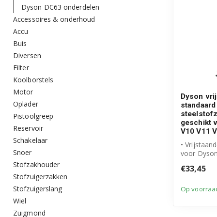
Dyson DC63 onderdelen
Accessoires & onderhoud
Accu
Buis
Diversen
Filter
Koolborstels
Motor
Dyson vri
Oplader
standaard
steelstof
Pistoolgreep
geschikt 
Reservoir
V10 V11 V
Schakelaar
• Vrijstaan
Snoer
voor Dyso
steelstofzu
Stofzakhouder
€33,45
• Geschikt
Stofzuigerzakken
V...
Stofzuigerslang
Op voorraa
Wiel
Zuigmond