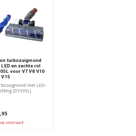
on turbozuigmond
 LED en zachte rol
05L voor V7 V8 V10
 V15
urbozuigmond met LED-
ichting (DY305L)
tra zachte roller – ideaal
..
,95
 op voorraad