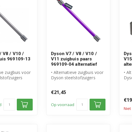
 V8 / V10 /
Dyson V7 / V8 / V10 /
Dys
uis 969109-13
V11 zuigbuis paars
V15
969109-04 alternatief
alte
eve zuigbuis voor
• Alternatieve zuigbuis voor
• Al
lstofzuigers
Dyson steelstofzuigers
Dyso
origineel
• Vervangt origineel
• Ve
onderd...
onde
€21,45
€19
d
Op voorraad
Niet