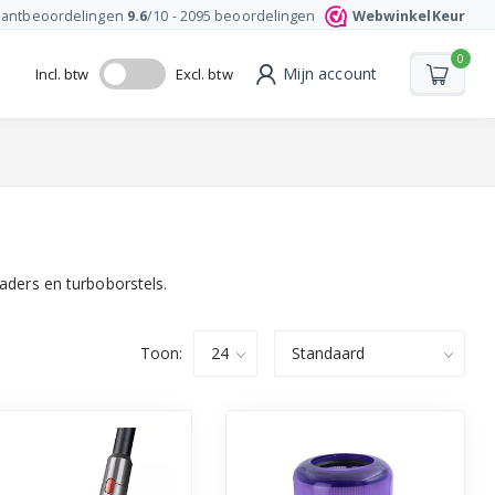
lantbeoordelingen
9.6
/10 -
2095
beoordelingen
WebwinkelKeur
0
Mijn account
Incl. btw
Excl. btw
laders en turboborstels.
Toon: