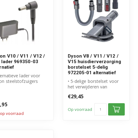
on V10 / V11 / V12 /
Dyson V8 / V11 / V12 /
 lader 969350-03
V15 huisdierverzorging
rnatief
borstelset 5-delig
972205-01 alternatief
ternatieve lader voor
n steelstofzuigers
• 5-delige borstelset voor
rvangt origineel
het verwijderen van
rdeel...
honden- en kattenharen
€29,45
• Vervang...
,95
Op voorraad
 op voorraad