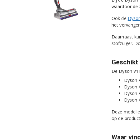
waardoor de 
Ook de
Dyson
het vervangen
Daarnaast ku
stofzuiger. D
Geschikt
De Dyson V11 
Dyson 
Dyson 
Dyson 
Dyson 
Deze modellen
op de produc
Waar vin