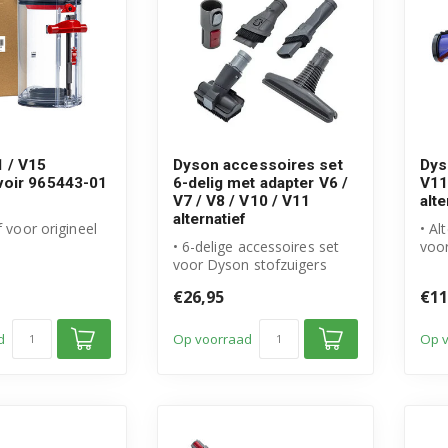
 / V15
Dyson accessoires set
Dys
voir 965443-01
6-delig met adapter V6 /
V11
V7 / V8 / V10 / V11
alte
alternatief
f voor origineel
• Al
• 6-delige accessoires set
voor
voor Dyson V11 /
voor Dyson stofzuigers
S02
• Inclusief adapter voor
• Ge
€26,95
€11
meer...
d
Op voorraad
Op 