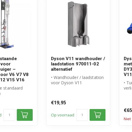
jstaande
Dyson V11 wandhouder /
Dys
 voor
laadstation 970011-02
met
zuiger –
alternatief
DY3
voor V6 V7 V8
V11
• Wandhouder / laadstation
12 V15 V16
voor Dyson V11
• T
de standaard
steelstofzuigers
verl
n
• Eenvoudig aan de m...
• Ex
igers
voo.
€19,95
 voor Dyson V6,
€65
d
Op voorraad
Niet