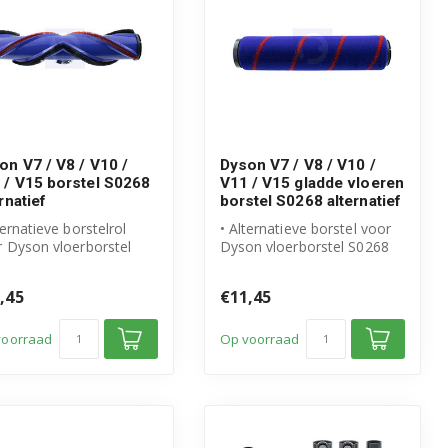
on V7 / V8 / V10 /
Dyson V7 / V8 / V10 /
 / V15 borstel S0268
V11 / V15 gladde vloeren
rnatief
borstel S0268 alternatief
ternatieve borstelrol
• Alternatieve borstel voor
 Dyson vloerborstel
Dyson vloerborstel S0268
68
• Speciaal voor gladde vlo...
schikt voor gladde ...
,45
€11,45
voorraad
Op voorraad