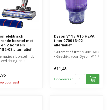
on elektrisch
Dyson V11 / V15 HEPA
erende borstel met
filter 970013-02
 en 2 borstels
alternatief
182-03 alternatief
• Alternatief filter 970013-02
ternatieve borstel incl.
• Geschikt voor Dyson V11 /
verlichting en 2
V15
tels
• Uitwasbaar en...
€11,45
schikt voor Dyso...
,95
Op voorraad
 op voorraad