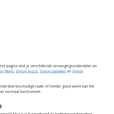
ze pagina vind je verschillende vervangingsonderdelen en
n filters
,
Dyson accu’s
,
Dyson opladers
en
Dyson
 onderdeel beschadigd raakt of minder goed werkt kan het
er normaal functioneert.
1
vuild filter kan bijvoorbeeld de luchtstroom beperken