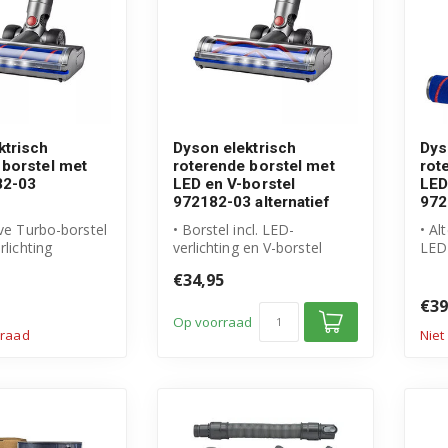
ktrisch
Dyson elektrisch
Dys
 borstel met
roterende borstel met
rot
82-03
LED en V-borstel
LED
972182-03 alternatief
972
eve Turbo-borstel
• Borstel incl. LED-
• Al
rlichting
verlichting en V-borstel
LED-
lternatief voor ...
• Geschikt voor Dyson
bors
€34,95
• Hoogwaard...
• Ge
€39
Op voorraad
rraad
Niet