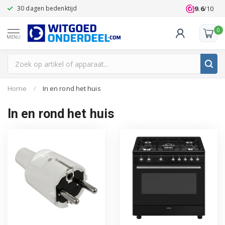
9.6
/10
30 dagen bedenktijd
Klanten beoo
0
MENU
Home
/
In en rond het huis
In en rond het huis