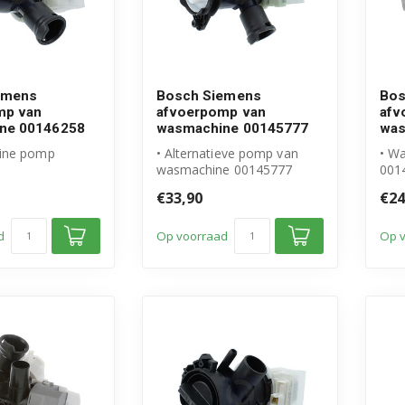
emens
Bosch Siemens
Bos
mp van
afvoerpomp van
afv
ne 00146258
wasmachine 00145777
was
ine pomp
• Alternatieve pomp van
• W
wasmachine 00145777
001
l Bosch Siemens
• Geschikt voor Bosch
• Ho
€33,90
€24
Siemens
voor
p inc...
• Ho...
• Af
d
Op voorraad
Op 