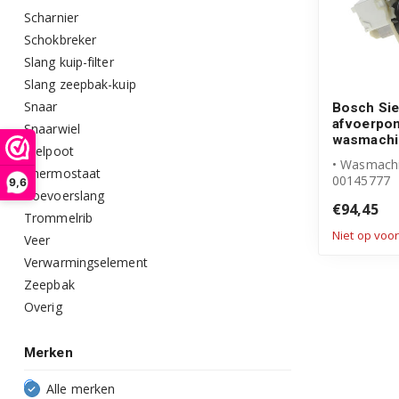
Scharnier
Schokbreker
Slang kuip-filter
Slang zeepbak-kuip
Snaar
Bosch Si
afvoerpo
Snaarwiel
wasmachi
Stelpoot
• Wasmach
Thermostaat
00145777
9,6
Toevoerslang
• Originee
€94,45
product
Trommelrib
• Pomp incl.
Niet op voo
Veer
Verwarmingselement
Zeepbak
Overig
Merken
Alle merken