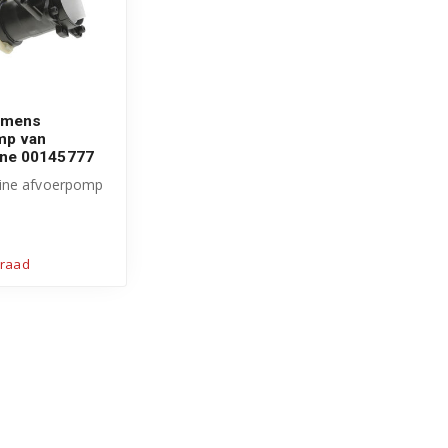
emens
mp van
ne 00145777
ine afvoerpomp
l Bosch Siemens
..
rraad