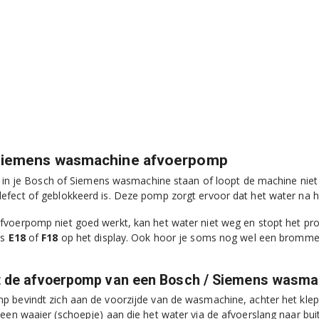
Siemens wasmachine afvoerpomp
er in je Bosch of Siemens wasmachine staan of loopt de machine nie
fect of geblokkeerd is. Deze pomp zorgt ervoor dat het water na h
voerpomp niet goed werkt, kan het water niet weg en stopt het prog
ls
E18
of
F18
op het display. Ook hoor je soms nog wel een brommend g
t de afvoerpomp van een Bosch / Siemens wasma
 bevindt zich aan de voorzijde van de wasmachine, achter het klepj
een waaier (schoepje) aan die het water via de afvoerslang naar bu