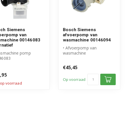
ch Siemens
Bosch Siemens
oerpomp van
afvoerpomp van
machine 00146083
wasmachine 00146094
rnatief
• Afvoerpomp van
asmachine pomp
wasmachine
46083
• Origineel Bosch Siemens
schikt voor Bosch
product
€45,45
mens
• Pomp compleet ...
ogwaardig alterna...
,95
Op voorraad
 op voorraad