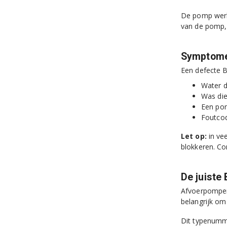
De pomp wer
van de pomp,
Symptome
Een defecte 
Water d
Was die
Een pom
Foutco
Let op:
in ve
blokkeren. Co
De juiste
Afvoerpompen 
belangrijk om
Dit typenumme