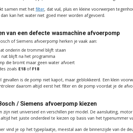
kt samen met het
filter
, dat vuil, pluis en kleine voorwerpen tegenhou
 dan kan het water niet goed meer worden afgevoerd.
n van een defecte wasmachine afvoerpomp
Bosch of Siemens afvoerpomp herken je vaak aan:
at onderin de trommel blijft staan
 nat blijft na het programma
p die bromt maar geen water afvoert
des zoals
E18
of
F18
el gevallen is de pomp niet kapot, maar geblokkeerd. Een klein voor
ntroleer daarom altijd eerst het filter en de pomp voordat je de af
 Bosch / Siemens afvoerpomp kiezen
zijn niet universeel en verschillen per model. De aansluiting, motor
 altijd het juiste onderdeel te kiezen op basis van het typenummer 
r vind je op het typeplaatje, meestal aan de binnenzijde van de de