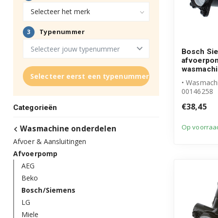
Bosch Si
afvoerpo
wasmachi
Selecteer eerst een typenummer
• Wasmach
00146258
• Originee
€38,45
Categorieën
product
• Afvoerpom
Op voorraa
Wasmachine onderdelen
Afvoer & Aansluitingen
Afvoerpomp
AEG
Beko
Bosch/Siemens
LG
Miele