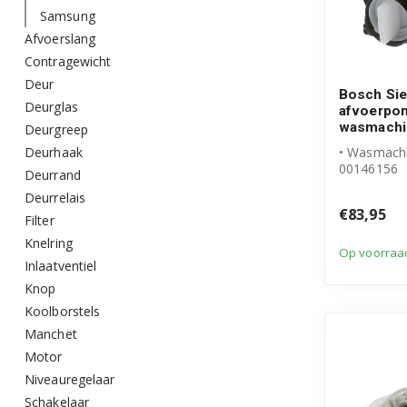
Samsung
Afvoerslang
Contragewicht
Deur
Bosch Si
Deurglas
afvoerpo
wasmachi
Deurgreep
Deurhaak
• Wasmach
00146156
Deurrand
• Originee
Deurrelais
product
€83,95
• Pomp Dubb
Filter
Knelring
Op voorraa
Inlaatventiel
Knop
Koolborstels
Manchet
Motor
Niveauregelaar
Schakelaar