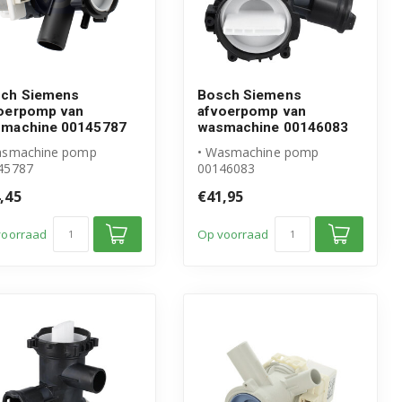
ch Siemens
Bosch Siemens
oerpomp van
afvoerpomp van
machine 00145787
wasmachine 00146083
asmachine pomp
• Wasmachine pomp
45787
00146083
ogwaardig alternatief
• Origineel Bosch Siemens
,45
€41,95
 origineel
• Afvoerpomp incl.
voerpo...
pomphu...
voorraad
Op voorraad