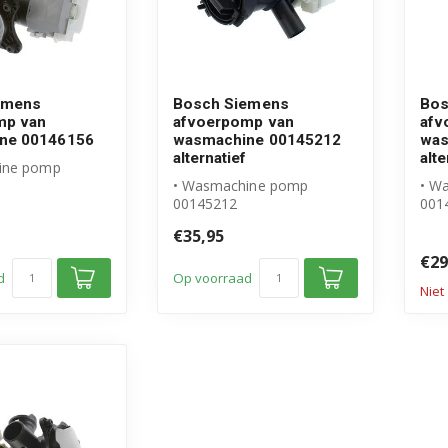
emens
Bosch Siemens
Bos
mp van
afvoerpomp van
afv
ne 00146156
wasmachine 00145212
was
alternatief
alte
ine pomp
• Wasmachine pomp
• W
l Bosch Siemens
00145212
001
• Geschikt voor Bosch
• Ge
€35,95
el, af...
Siemens
Sie
• Hoogwaardig Alter...
• Ho
€29
d
Op voorraad
Niet