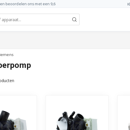
ten beoordelen ons met een 9,6
K
Siemens
voerpomp
oducten