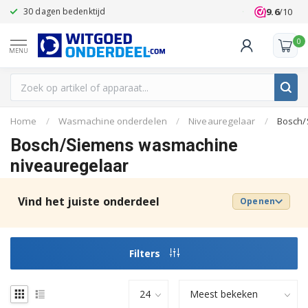
9.6
/10
30 dagen bedenktijd
Klanten beoo
0
MENU
Home
/
Wasmachine onderdelen
/
Niveauregelaar
/
Bosch
Bosch/Siemens wasmachine
niveauregelaar
Vind het juiste onderdeel
Openen
Filters