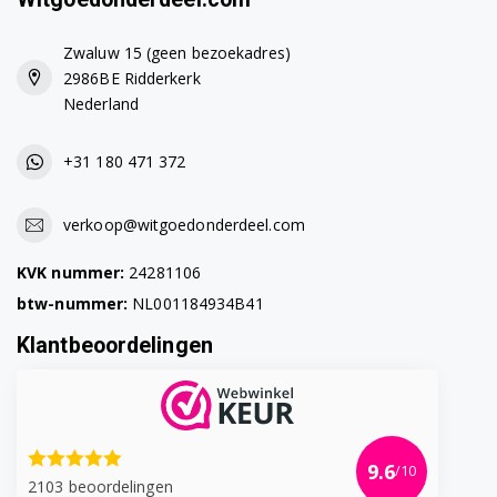
Zwaluw 15 (geen bezoekadres)
2986BE Ridderkerk
Nederland
+31 180 471 372
verkoop@witgoedonderdeel.com
KVK nummer:
24281106
btw-nummer:
NL001184934B41
Klantbeoordelingen
9.6
/10
2103 beoordelingen