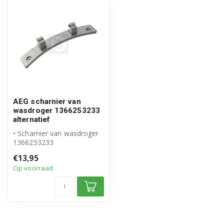
AEG scharnier van
wasdroger 1366253233
alternatief
• Scharnier van wasdroger
1366253233
• Geschikt voor AEG
€13,95
• Hoogwaardig altern...
Op voorraad