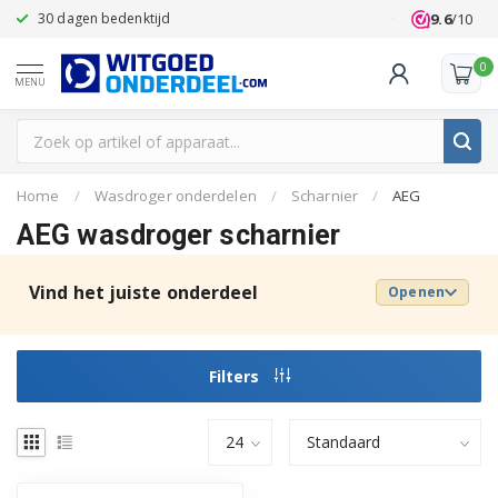
9.6
/10
30 dagen bedenktijd
Klanten beoo
0
MENU
Home
/
Wasdroger onderdelen
/
Scharnier
/
AEG
AEG wasdroger scharnier
Vind het juiste onderdeel
Openen
Filters