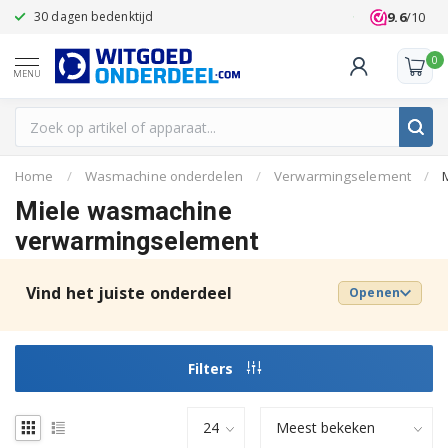
9.6
/10
30 dagen bedenktijd
Klanten beoo
0
MENU
Home
/
Wasmachine onderdelen
/
Verwarmingselement
/
Miele wasmachine
verwarmingselement
Vind het juiste onderdeel
Openen
Filters