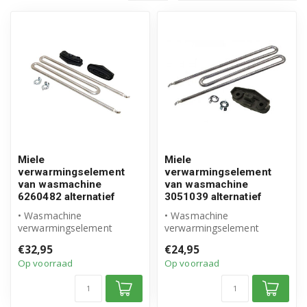
Miele
Miele
verwarmingselement
verwarmingselement
van wasmachine
van wasmachine
6260482 alternatief
3051039 alternatief
• Wasmachine
• Wasmachine
verwarmingselement
verwarmingselement
6260482
3051039
€32,95
€24,95
• Geschikt voor Miele
• Geschikt voor Miele
Op voorraad
Op voorraad
• Hoogwaardig al...
• Hoogwaardig al...