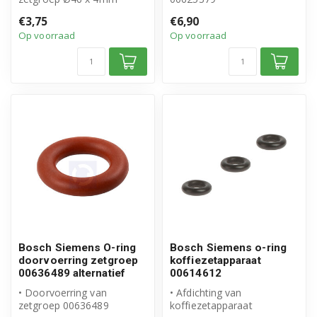
• Geschikt voor Bosch
• Origineel Bosch Siemens
€3,75
€6,90
Siemens kof...
product
Op voorraad
Op voorraad
Bosch Siemens O-ring
Bosch Siemens o-ring
doorvoerring zetgroep
koffiezetapparaat
00636489 alternatief
00614612
• Doorvoerring van
• Afdichting van
zetgroep 00636489
koffiezetapparaat