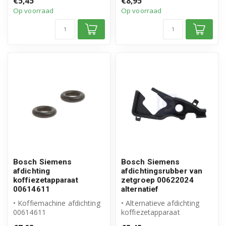
€5,45
€8,95
• Doorvoerr...
product
Op voorraad
Op voorraad
Bosch Siemens
Bosch Siemens
afdichting
afdichtingsrubber van
koffiezetapparaat
zetgroep 00622024
00614611
alternatief
• Koffiemachine afdichting
• Alternatieve afdichting
00614611
koffiezetapparaat
• Origineel Bosch Siemens
• Geschikt voor Bosch