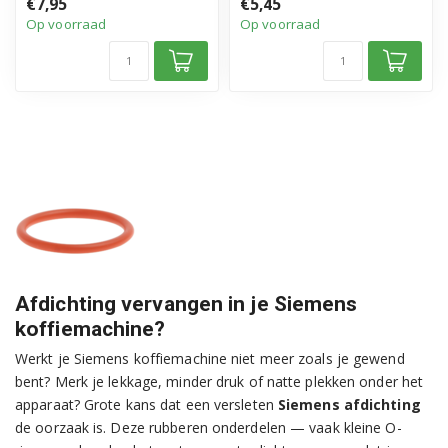
€7,95
€5,45
• O-ring pakking...
Siemens
Op voorraad
Op voorraad
• H...
Afdichting vervangen in je Siemens
koffiemachine?
Werkt je Siemens koffiemachine niet meer zoals je gewend
bent? Merk je lekkage, minder druk of natte plekken onder het
apparaat? Grote kans dat een versleten
Siemens afdichting
de oorzaak is. Deze rubberen onderdelen — vaak kleine O-