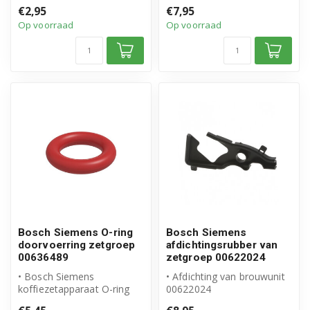
• Geschikt voor Bosch
00614612
€2,95
€7,95
Siemens
• Origineel Bosch Siemens
Op voorraad
Op voorraad
• Hoogwaard...
• Inhoud...
Bosch Siemens O-ring
Bosch Siemens
doorvoerring zetgroep
afdichtingsrubber van
00636489
zetgroep 00622024
• Bosch Siemens
• Afdichting van brouwunit
koffiezetapparaat O-ring
00622024
• Origineel Bosch Siemens
• Origineel Bosch Siemens