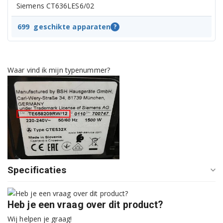
Siemens CT636LES6/02
Siemens CT636LES6/03
699
geschikte apparaten
?
Siemens CT636LES6/04
Siemens CT636LES6/05
Waar vind ik mijn typenummer?
Siemens CT636LES6/06
Siemens CT636LES6/07
Siemens CT636LES6W/02
Siemens CT636LES6W/03
Specificaties
Siemens CT636LES6W/04
Siemens CT636LES6W/05
Heb je een vraag over dit product?
Siemens CT636LEW1/01
Wij helpen je graag!