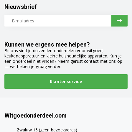
Nieuwsbrief
Bosch TCA7151DE/04
Bosch TCA7151DE/94
Bosch TCA7159DE/03
Kunnen we ergens mee helpen?
Bosch TCA7159DE/04
Bij ons vind je duizenden onderdelen voor witgoed,
keukenapparatuur en kleine huishoudelijke apparaten. Kun je
Bosch TCA7159DE/94
een onderdeel niet vinden? Neem gerust contact met ons op
— we helpen je graag verder.
Bosch TCA7321RW/94
Klantenservice
Bosch TCA73F1/03
Bosch TCA73F1/94
Bosch TCC78K750/02
Witgoedonderdeel.com
Bosch TCC78K750/03
Zwaluw 15 (geen bezoekadres)