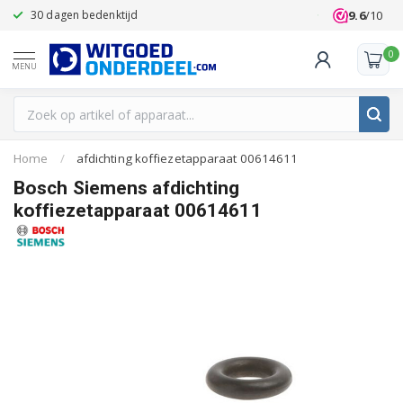
9.6
/10
30 dagen bedenktijd
Klanten beoo
0
MENU
Home
/
afdichting koffiezetapparaat 00614611
Bosch Siemens afdichting
koffiezetapparaat 00614611