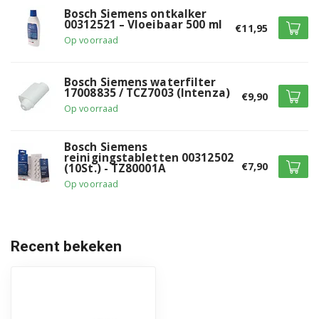
Bosch Siemens ontkalker
00312521 – Vloeibaar 500 ml
€11,95
Bosch CTL636EB1/01
Op voorraad
Bosch CTL636EB1/02
Bosch Siemens waterfilter
Bosch CTL636EB1/03
17008835 / TCZ7003 (Intenza)
€9,90
Op voorraad
Bosch CTL636EB1/04
Bosch Siemens
Bosch CTL636EB1/05
reinigingstabletten 00312502
€7,90
(10St.) - TZ80001A
Bosch CTL636EB6/02
Op voorraad
Bosch CTL636EB6/03
Bosch CTL636EB6/04
Recent bekeken
Bosch CTL636EB6/05
Bosch CTL636EB6/06