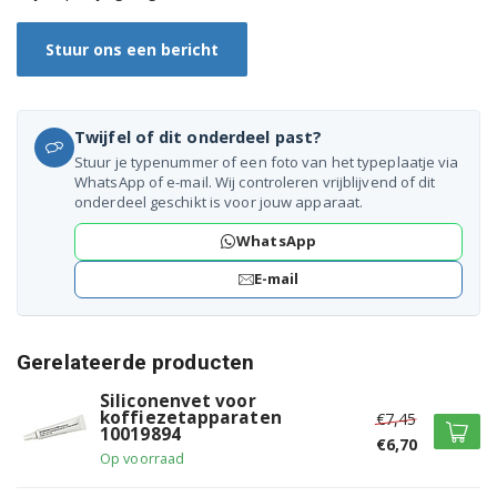
Siemens CT636LEW1/02
Stuur ons een bericht
Siemens CT636LEW1/03
Siemens CT636LEW1/04
Twijfel of dit onderdeel past?
Stuur je typenummer of een foto van het typeplaatje via
Siemens CT636LEW1/05
WhatsApp of e-mail. Wij controleren vrijblijvend of dit
onderdeel geschikt is voor jouw apparaat.
Siemens CT636LEW1/06
WhatsApp
Siemens CT636LEW1/07
E-mail
Siemens CT836LEB6/04
Siemens CT836LEB6/05
Gerelateerde producten
Siliconenvet voor
Siemens CT836LEB6/06
koffiezetapparaten
€7,45
10019894
€6,70
Siemens CT836LEB6/07
Op voorraad
Siemens CT836LEB6/08