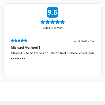
Bosch CTL636ES6/05
9.6
Bosch CTL636ES6/06
Bosch CTL636ES6/07
2103
reviews
Bosch CTL636ES6W/03
07-08-2026 07:07
Bosch CTL636ES6W/04
Michael Verhoeff
Makkelijk te bestellen en lekker snel binnen. Zeker een
Bosch CTL636ES6W/05
aanrader. ...
Bosch CTL836EC6/05
Bosch CTL836EC6/06
Bosch CTL836EC6/07
Bosch TCA7129RW/94
Bosch TCA7151DE/03