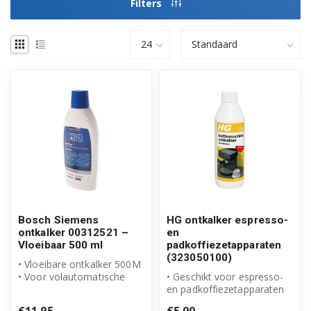
Filters
Bosch Siemens
HG ontkalker espresso-
ontkalker 00312521 –
en
Vloeibaar 500 ml
padkoffiezetapparaten
(323050100)
• Vloeibare ontkalker 500M
• Voor volautomatische
• Geschikt voor espresso-
koffiemachines
en padkoffiezetapparaten
• Origineel B...
• Verwijdert effectief kalka...