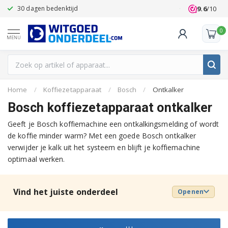
9.6
/10
30 dagen bedenktijd
Klanten beoo
0
MENU
Home
/
Koffiezetapparaat
/
Bosch
/
Ontkalker
Bosch koffiezetapparaat ontkalker
Geeft je Bosch koffiemachine een ontkalkingsmelding of wordt
de koffie minder warm? Met een goede Bosch ontkalker
verwijder je kalk uit het systeem en blijft je koffiemachine
optimaal werken.
Vind het juiste onderdeel
Openen