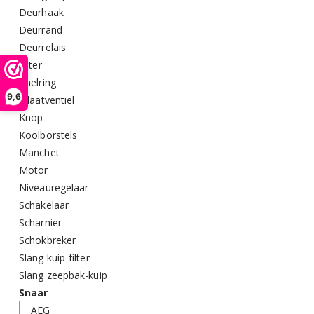
Deurhaak
Deurrand
Deurrelais
Filter
Knelring
9,6
Inlaatventiel
Knop
Koolborstels
Manchet
Motor
Niveauregelaar
Schakelaar
Scharnier
Schokbreker
Slang kuip-filter
Slang zeepbak-kuip
Snaar
AEG