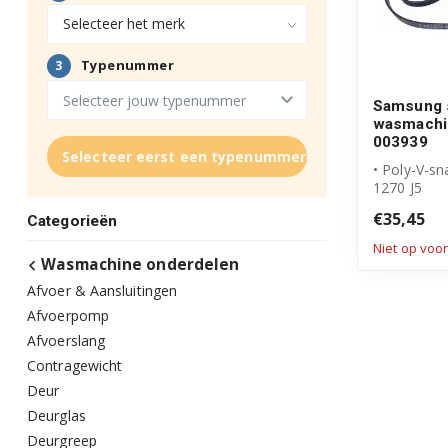
Samsung 
wasmachi
003939
Selecteer eerst een typenummer
• Poly-V-sn
1270 J5
• Originee
€35,45
Categorieën
product
• Artikelnum
Niet op voo
Wasmachine onderdelen
Afvoer & Aansluitingen
Afvoerpomp
Afvoerslang
Contragewicht
Deur
Deurglas
Deurgreep