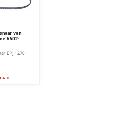
snaar van
ne 6602-
aar EPJ 1270.
l Samsung
mer: ...
rraad