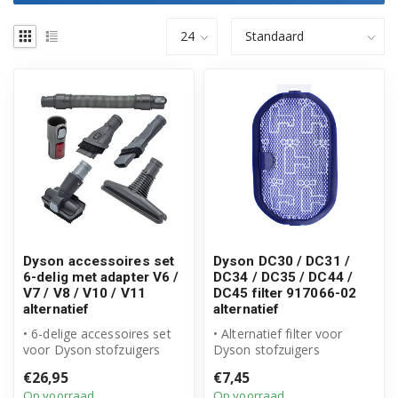
Dyson accessoires set
Dyson DC30 / DC31 /
6-delig met adapter V6 /
DC34 / DC35 / DC44 /
V7 / V8 / V10 / V11
DC45 filter 917066-02
alternatief
alternatief
• 6-delige accessoires set
• Alternatief filter voor
voor Dyson stofzuigers
Dyson stofzuigers
• Inclusief adapter voor
• Vervangt origineel
€26,95
€7,45
meer...
onderdeel 9170...
Op voorraad
Op voorraad