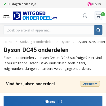
9.6
/10
30 dagen bedenktijd
Klanten beoo
0
MENU
Home
/
Stofzuiger onderdelen
/
Dyson
/
Dyson DC45 onder
Dyson DC45 onderdelen
Zoek je onderdelen voor een Dyson DC45 stofzuiger? Hier vind
je verschillende Dyson DC45 onderdelen zoals filters,
zuigmonden, slangen en andere vervangingsonderdelen.
Vind het juiste onderdeel
Openen
Filters