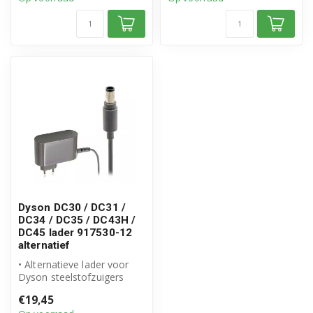
Dyson DC30 / DC31 /
DC34 / DC35 / DC43H /
DC45 lader 917530-12
alternatief
• Alternatieve lader voor
Dyson steelstofzuigers
• Vervangt origineel
€19,45
onderdeel...