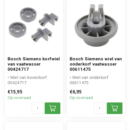
Bosch Siemens korfwiel
Bosch Siemens wiel van
van vaatwasser
onderkorf vaatwasser
00424717
00611475
• Wiel van bovenkorf
• Wiel van onderkorf
00424717
00611475
• Origineel Bosch Siemens
• Origineel Bosch Siemens
€15,95
€6,95
product
product
Op voorraad
Op voorraad
• Inhoud verpa...