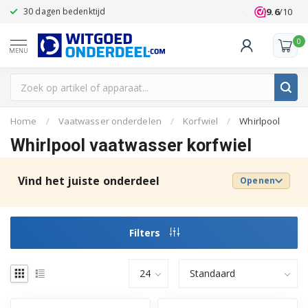
9.6
/10
30 dagen bedenktijd
Klanten beoo
0
MENU
Home
/
Vaatwasser onderdelen
/
Korfwiel
/
Whirlpool
Whirlpool vaatwasser korfwiel
Vind het juiste onderdeel
Openen
Filters