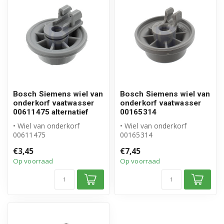
Bosch Siemens wiel van
Bosch Siemens wiel van
onderkorf vaatwasser
onderkorf vaatwasser
00611475 alternatief
00165314
• Wiel van onderkorf
• Wiel van onderkorf
00611475
00165314
• Geschikt voor Bosch
• Origineel Bosch/Siemens
€3,45
€7,45
Siemens
• Inhoud verpakking: 1...
Op voorraad
Op voorraad
• Hoogwaardig alte...