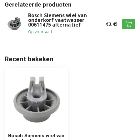
Gerelateerde producten
3VH384NA
Bosch Siemens wiel van
onderkorf vaatwasser
€3,45
00611475 alternatief
3VI300XP
Op voorraad
3VI500XA
3VI501XA
Recent bekeken
3VK300BC
3VK301BC
3VK730XC
3VK731XC
3VK732XC
3VN300BA
Bosch Siemens wiel van