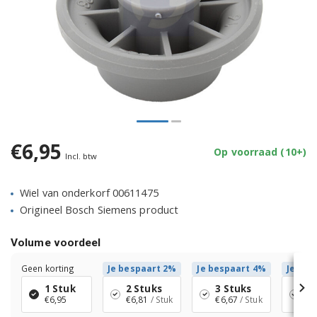
€6,95
Op voorraad (10+)
Incl. btw
Wiel van onderkorf 00611475
Origineel Bosch Siemens product
Volume voordeel
Geen korting
Je bespaart 2%
Je bespaart 4%
Je bes
1 Stuk
2 Stuks
3 Stuks
4 
€6,95
€6,81
/ Stuk
€6,67
/ Stuk
€6