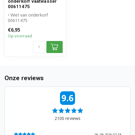
onderkorf vaatwasser
3VN301BA
00611475
• Wiel van onderkorf
3VN301IA
00611475
• Origineel Bosch Siemens
3VN302BA
€6,95
product
Op voorraad
3VN302IA
3VN500BA
3VN500IA
Onze reviews
3VN501BA
3VN501IA
9.6
3VS300MY
3VS301BP
2100
reviews
3VS302BP
06-08-2026 09:10