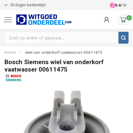
9.6
/10
30 dagen bedenktijd
Klanten beoo
0
MENU
Home
/
wiel van onderkorf vaatwasser 00611475
Bosch Siemens wiel van onderkorf
vaatwasser 00611475