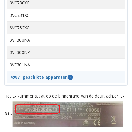
3VC730XC
3VC731XC
3VC732XC
3VF300NA
3VF300NP
3VF301NA
3VF301NP
4987
geschikte apparaten
?
3VF302NA
Het E-Nummer staat op de binnenrand van de deur, achter ‘
E-
3VF303NA
Nr.
’.
3VF304NA
3VF700XA