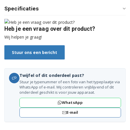
3VF701XA
Specificaties
3VF702XA
Heb je een vraag over dit product?
3VF703XA
Wij helpen je graag!
3VF780XA
Stuur ons een bericht
3VF781XA
3VF782XA
Twijfel of dit onderdeel past?
3VF783XA
Stuur je typenummer of een foto van het typeplaatje via
WhatsApp of e-mail. Wij controleren vrijblijvend of dit
3VF784XA
onderdeel geschikt is voor jouw apparaat.
WhatsApp
3VF785XA
E-mail
3VH302NA
3VH303NA