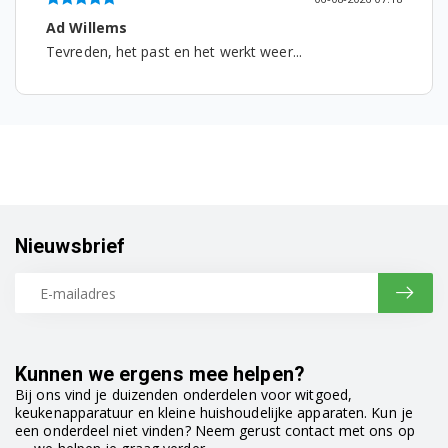
3VS302IA
Marlies
Werkt prima, snel verzonden...
3VS302IP
3VS303BP
3VS303IP
3VS304IP
3VS305BP
Nieuwsbrief
3VS306BP
3VS500BA
3VS500BP
Kunnen we ergens mee helpen?
Bij ons vind je duizenden onderdelen voor witgoed,
3VS500IA
keukenapparatuur en kleine huishoudelijke apparaten. Kun je
een onderdeel niet vinden? Neem gerust contact met ons op
3VS500IP