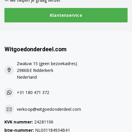
— we helpen je graag verder.
3VS501BP
Klantenservice
3VS502BP
3VS502IA
3VS502IP
Witgoedonderdeel.com
3VS503BA
Zwaluw 15 (geen bezoekadres)
2986BE Ridderkerk
3VS503IA
Nederland
3VS570BA
+31 180 471 372
3VS570BP
verkoop@witgoedonderdeel.com
3VS570IP
KVK nummer:
24281106
3VS571BA
btw-nummer:
NL001184934B41