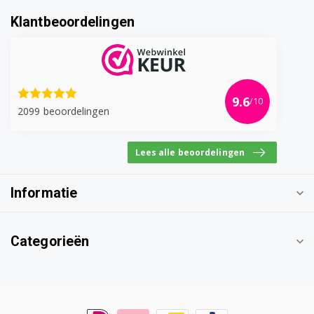
3VS571BP
Klantbeoordelingen
3VS571IA
3VS571IP
3VS700BA
9.6
/10
2099 beoordelingen
3VS700IA
Lees alle beoordelingen
3VS701BA
3VS701IA
Informatie
3VS702BA
Categorieën
3VS702IA
3VS703BA
3VS703IA