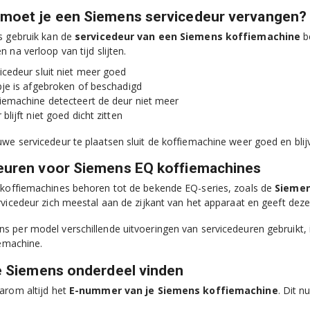
moet je een Siemens servicedeur vervangen?
s gebruik kan de
servicedeur van een Siemens koffiemachine
be
 na verloop van tijd slijten.
icedeur sluit niet meer goed
pje is afgebroken of beschadigd
iemachine detecteert de deur niet meer
blijft niet goed dicht zitten
we servicedeur te plaatsen sluit de koffiemachine weer goed en bli
euren voor Siemens EQ koffiemachines
koffiemachines behoren tot de bekende EQ-series, zoals de
Siemen
rvicedeur zich meestal aan de zijkant van het apparaat en geeft de
 per model verschillende uitvoeringen van servicedeuren gebruikt, is 
iemachine.
te Siemens onderdeel vinden
arom altijd het
E-nummer van je Siemens koffiemachine
. Dit 