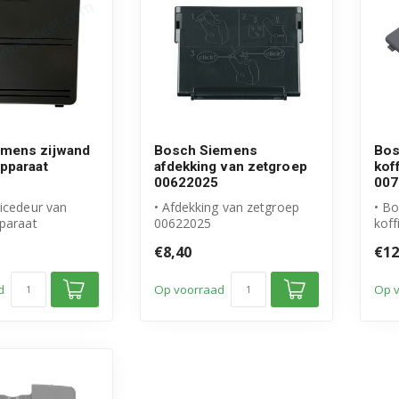
emens zijwand
Bosch Siemens
Bos
apparaat
afdekking van zetgroep
kof
00622025
007
vicedeur van
• Afdekking van zetgroep
• B
pparaat
00622025
koff
l Bosch Siemens
• Origineel Bosch Siemens
• Or
€8,40
€12
product
pro
• ...
d
Op voorraad
Op 