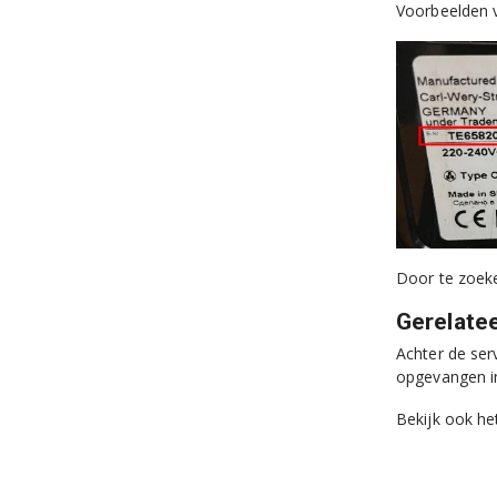
Voorbeelden 
Door te zoek
Gerelate
Achter de ser
opgevangen i
Bekijk ook he