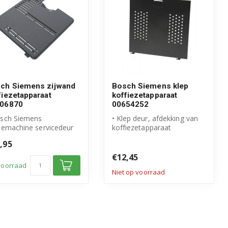
ch Siemens zijwand
Bosch Siemens klep
fiezetapparaat
koffiezetapparaat
06870
00654252
osch Siemens
• Klep deur, afdekking van
iemachine servicedeur
koffiezetapparaat
igineel Bosch Siemens
• Origineel Bosch Siemens
,95
duct
product
€12,45
voorraad
Niet op voorraad