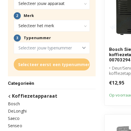
Bosch Si
koffiezet
00703294
Selecteer eerst een typenummer
• Deur/Ser
koffiezeta
• Originee
€12,95
Categorieën
product
Op voorraa
Koffiezetapparaat
Bosch
DeLonghi
Saeco
Senseo