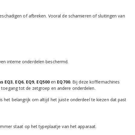
schadigen of afbreken. Vooral de scharnieren of sluitingen van
jven interne onderdelen beschermd.
s EQ3
,
EQ6
,
EQ9
,
EQ500
en
EQ700
. Bij deze koffiemachines
ze toegang tot de zetgroep en andere onderdelen.
het belangrijk om altijd het juiste onderdeel te kiezen dat past
nummer staat op het typeplaatje van het apparaat.