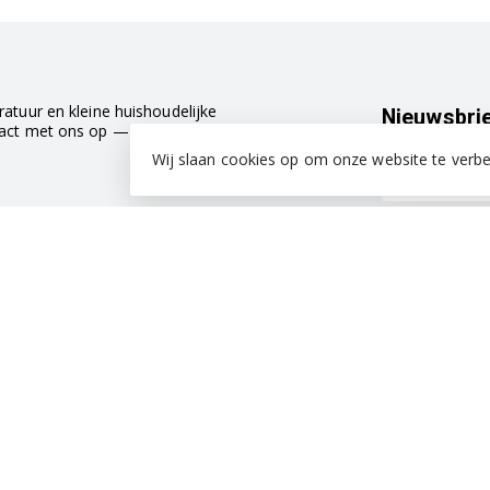
atuur en kleine huishoudelijke
Nieuwsbri
tact met ons op — we helpen je graag
Wij slaan cookies op om onze website te verbe
rdelingen
Informatie
Over ons
Algemene voorwaarden
Herroepingsrecht
Klachtenregeling