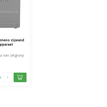
emens zijwand
apparaat
ur van zetgroep
l Bosch Siemens
d