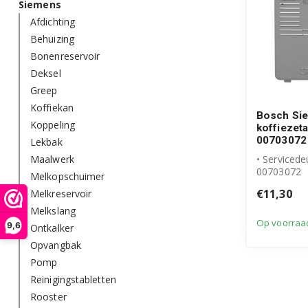
Siemens
Afdichting
Behuizing
Bonenreservoir
Deksel
Greep
Koffiekan
Bosch Si
Koppeling
koffiezet
00703072
Lekbak
Maalwerk
• Servicede
00703072
Melkopschuimer
• Originee
€11,30
Melkreservoir
product
Melkslang
Op voorraa
9,6
Ontkalker
Opvangbak
Pomp
Reinigingstabletten
Rooster