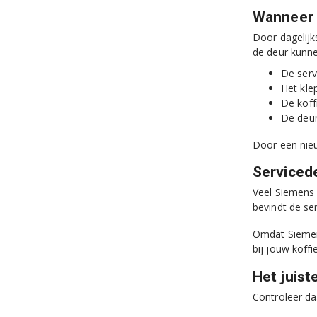
Wanneer 
Door dagelijk
de deur kunnen
De serv
Het kle
De koff
De deur 
Door een nieu
Serviced
Veel Siemens 
bevindt de se
Omdat Siemens
bij jouw koff
Het juis
Controleer da