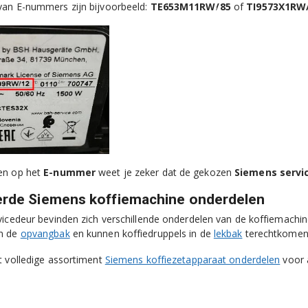
van E-nummers zijn bijvoorbeeld:
TE653M11RW/85
of
TI9573X1RW
en op het
E-nummer
weet je zeker dat de gekozen
Siemens servi
erde Siemens koffiemachine onderdelen
vicedeur bevinden zich verschillende onderdelen van de koffiemachi
n de
opvangbak
en kunnen koffiedruppels in de
lekbak
terechtkomen
t volledige assortiment
Siemens koffiezetapparaat onderdelen
voor 