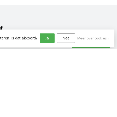
ef
teren. Is dat akkoord?
Ja
Nee
Meer over cookies »
Abonneer
Categorieën
Stofzuiger onderdelen
Wasmachine onderdelen
Koffiezetapparaat
Wasdroger onderdelen