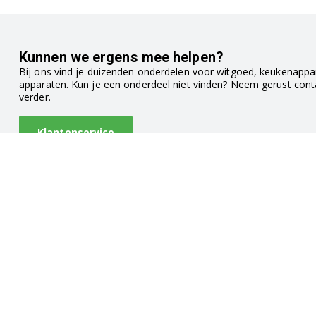
Kunnen we ergens mee helpen?
Bij ons vind je duizenden onderdelen voor witgoed, keukenappar
apparaten. Kun je een onderdeel niet vinden? Neem gerust con
verder.
Klantenservice
Witgoedonderdeel.com
Klantbeoo
Zwaluw 15 (geen bezoekadres)
2986BE Ridderkerk
Nederland