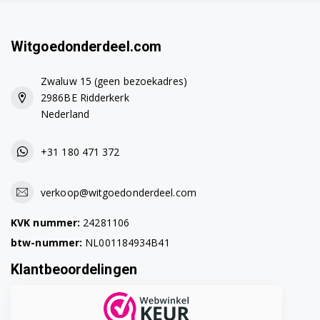
Bosch TES50351DE/12
Witgoedonderdeel.com
Bosch TES50351DE/13
Bosch TES50351DE/15
Zwaluw 15 (geen bezoekadres)
2986BE Ridderkerk
Bosch TES50351DE/16
Nederland
Bosch TES503F1DE/04
+31 180 471 372
Bosch TES503F1DE/05
verkoop@witgoedonderdeel.com
Bosch TES503F1DE/10
KVK nummer:
24281106
Bosch TES503F1DE/11
btw-nummer:
NL001184934B41
Bosch TES503F1DE/12
Klantbeoordelingen
Bosch TES503F1DE/13
Bosch TES503F1DE/15