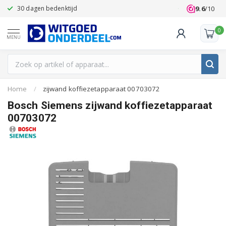
9.6
/10
30 dagen bedenktijd
Klanten beoo
0
MENU
Home
/
zijwand koffiezetapparaat 00703072
Bosch Siemens zijwand koffiezetapparaat
00703072