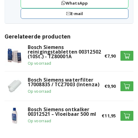
Siemens TE503501DE/12
WhatsApp
E-mail
Siemens TE503501DE/13
Siemens TE503501DE/14
Gerelateerde producten
Siemens TE503501DE/15
Bosch Siemens
reinigingstabletten 00312502
Siemens TE503501DE/16
€7,90
(10St.) - TZ80001A
Op voorraad
Siemens TE515201RW/01
Bosch Siemens waterfilter
Siemens TE515201RW/02
17008835 / TCZ7003 (Intenza)
€9,90
Op voorraad
Siemens TE515201RW/03
Siemens TE515201RW/05
Bosch Siemens ontkalker
00312521 – Vloeibaar 500 ml
€11,95
Siemens TE515501DE/01
Op voorraad
Siemens TE515501DE/02