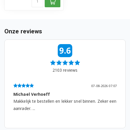
Bosch TES50221RW/07
Bosch TES50221RW/08
Onze reviews
Bosch TES50221RW/09
Bosch TES50221RW/10
9.6
Bosch TES50251DE/06
2103
reviews
Bosch TES50251DE/07
Bosch TES50251DE/08
07-08-2026 07:07
Michael Verhoeff
Bosch TES50251DE/09
Makkelijk te bestellen en lekker snel binnen. Zeker een
Bosch TES50251DE/10
aanrader. ...
Bosch TES50321RW/04