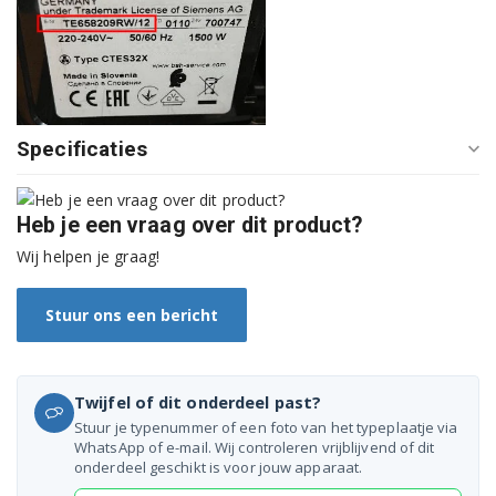
Siemens TE503201RW/11
Siemens TE503201RW/12
Siemens TE503201RW/13
Specificaties
Siemens TE503201RW/15
Heb je een vraag over dit product?
Siemens TE503201RW/16
Wij helpen je graag!
Siemens TE503501DE/01
Stuur ons een bericht
Siemens TE503501DE/04
Siemens TE503501DE/05
Twijfel of dit onderdeel past?
Siemens TE503501DE/10
Stuur je typenummer of een foto van het typeplaatje via
WhatsApp of e-mail. Wij controleren vrijblijvend of dit
Siemens TE503501DE/11
onderdeel geschikt is voor jouw apparaat.