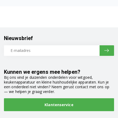
Bosch TES50321RW/05
Bosch TES50321RW/10
Bosch TES50321RW/11
Bosch TES50321RW/12
Nieuwsbrief
Bosch TES50321RW/13
Bosch TES50321RW/15
Bosch TES50321RW/16
Kunnen we ergens mee helpen?
Bij ons vind je duizenden onderdelen voor witgoed,
Bosch TES50351DE/04
keukenapparatuur en kleine huishoudelijke apparaten. Kun je
een onderdeel niet vinden? Neem gerust contact met ons op
Bosch TES50351DE/05
— we helpen je graag verder.
Bosch TES50351DE/10
Klantenservice
Bosch TES50351DE/11