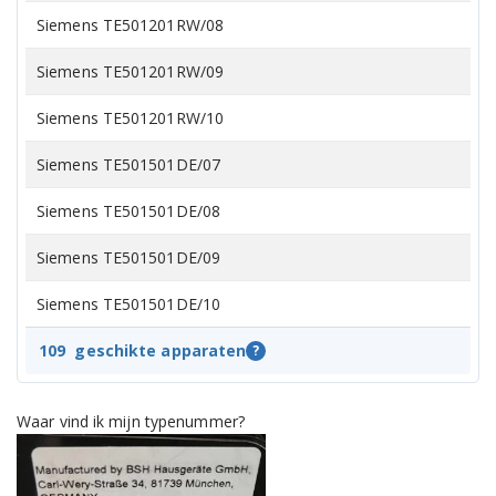
Siemens TE501201RW/08
Siemens TE501201RW/09
Siemens TE501201RW/10
Siemens TE501501DE/07
Siemens TE501501DE/08
Siemens TE501501DE/09
Siemens TE501501DE/10
Siemens TE503201RW/01
109
geschikte apparaten
?
Siemens TE503201RW/04
Waar vind ik mijn typenummer?
Siemens TE503201RW/05
Siemens TE503201RW/10