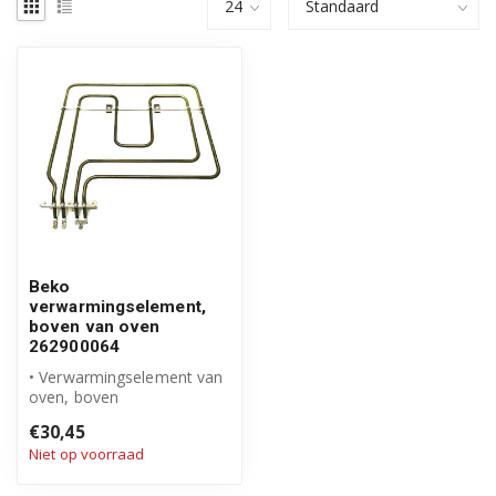
Beko
verwarmingselement,
boven van oven
262900064
• Verwarmingselement van
oven, boven
• Origineel Beko product
€30,45
• Artikelnummer:...
Niet op voorraad