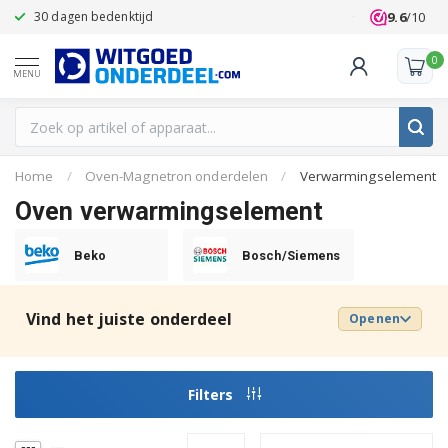
9.6
/10
30 dagen bedenktijd
Klanten beoo
0
MENU
Home
/
Oven-Magnetron onderdelen
/
Verwarmingselement
Oven verwarmingselement
Beko
Bosch/Siemens
Vind het juiste onderdeel
Openen
Filters