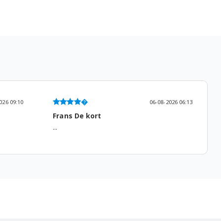
06-08-2026 06:13
Frans De kort
Gemma
...
...