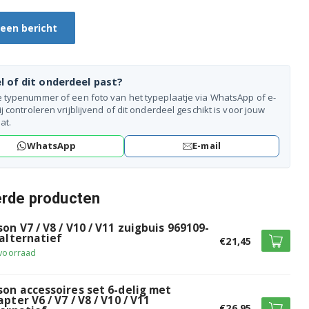
 een bericht
l of dit onderdeel past?
e typenummer of een foto van het typeplaatje via WhatsApp of e-
ij controleren vrijblijvend of dit onderdeel geschikt is voor jouw
at.
WhatsApp
E-mail
erde producten
on V7 / V8 / V10 / V11 zuigbuis 969109-
 alternatief
€21,45
voorraad
son accessoires set 6-delig met
pter V6 / V7 / V8 / V10 / V11
€26,95