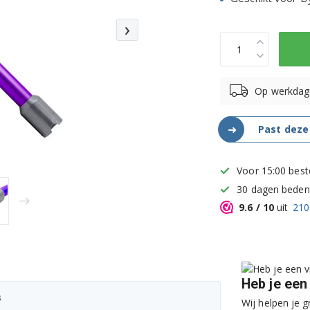
›
Op werkdag
➜
Past deze
Voor 15:00 best
30 dagen bedenk
9.6
/ 10
uit
210
Heb je een
s
Wij helpen je g