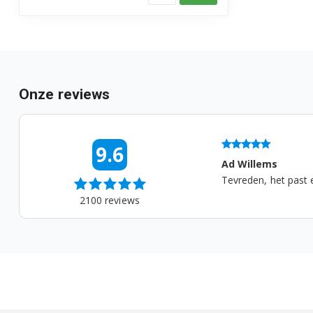
Onze reviews
05-08-2026 14:52
9.6
oot
Ad Willems
a....
Tevreden, het past en het we
2100
reviews