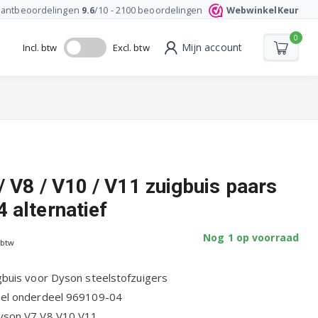
lantbeoordelingen
9.6
/10 -
2100
beoordelingen
WebwinkelKeur
0
Mijn account
Incl. btw
Excl. btw
/ V8 / V10 / V11 zuigbuis paars
 alternatief
Nog 1 op voorraad
 btw
gbuis voor Dyson steelstofzuigers
eel onderdeel 969109-04
yson V7 V8 V10 V11