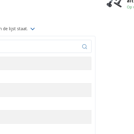
al
Op 
 de lijst staat.