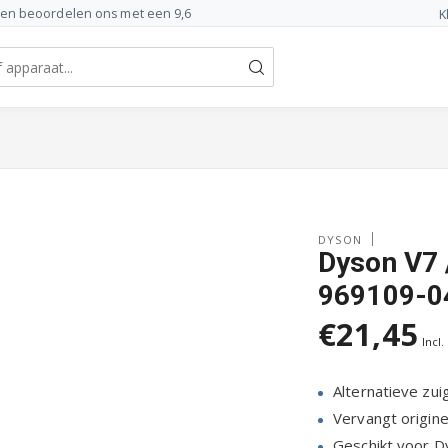
ten beoordelen ons met een 9,6
K
DYSON
Dyson V7 
969109-04
€21,45
Incl.
Alternatieve zui
Vervangt origin
Geschikt voor D