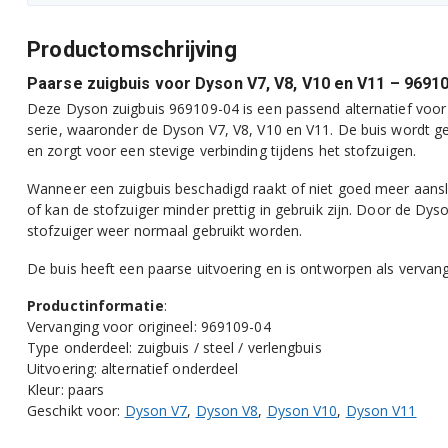
Productomschrijving
Paarse zuigbuis voor Dyson V7, V8, V10 en V11 – 9691
Deze Dyson zuigbuis 969109-04 is een passend alternatief voor v
serie, waaronder de Dyson V7, V8, V10 en V11. De buis wordt ge
en zorgt voor een stevige verbinding tijdens het stofzuigen.
Wanneer een zuigbuis beschadigd raakt of niet goed meer aansl
of kan de stofzuiger minder prettig in gebruik zijn. Door de Dy
stofzuiger weer normaal gebruikt worden.
De buis heeft een paarse uitvoering en is ontworpen als vervan
Productinformatie
:
Vervanging voor origineel: 969109-04
Type onderdeel: zuigbuis / steel / verlengbuis
Uitvoering: alternatief onderdeel
Kleur: paars
Geschikt voor:
Dyson V7
,
Dyson V8
,
Dyson V10
,
Dyson V11