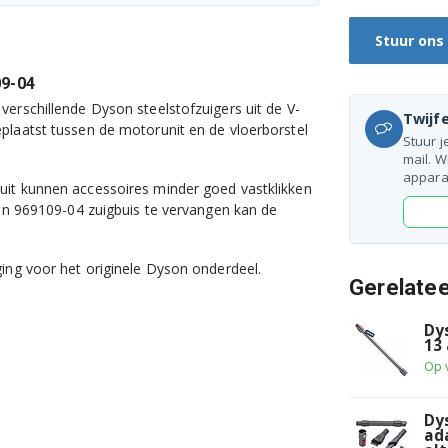
Stuur ons
09-04
erschillende Dyson steelstofzuigers uit de V-
Twijfe
plaatst tussen de motorunit en de vloerborstel
Stuur j
mail. W
appara
uit kunnen accessoires minder goed vastklikken
son 969109-04 zuigbuis te vervangen kan de
ging voor het originele Dyson onderdeel.
Gerelate
Dys
13
Op 
Dy
ada