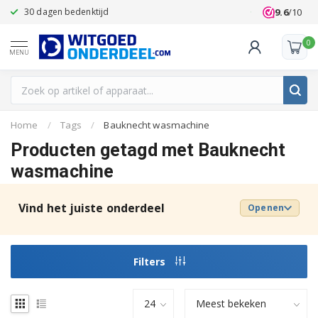
9.6
/10
30 dagen bedenktijd
Klanten beoo
0
MENU
Home
/
Tags
/
Bauknecht wasmachine
Producten getagd met Bauknecht
wasmachine
Vind het juiste onderdeel
Openen
Filters