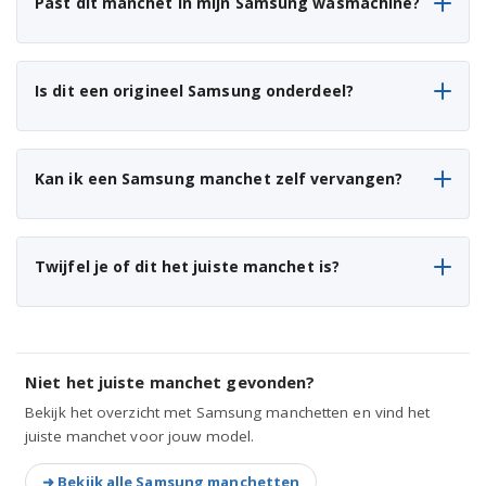
Past dit manchet in mijn Samsung wasmachine?
WD80K5A10OX
WD80M4443JW/EO
Is dit een origineel Samsung onderdeel?
WD80M4A43JW/EO
WD80M4A43JW
Kan ik een Samsung manchet zelf vervangen?
WD8AJ5420AW/EG
Twijfel je of dit het juiste manchet is?
Niet het juiste manchet gevonden?
Bekijk het overzicht met Samsung manchetten en vind het
juiste manchet voor jouw model.
➜ Bekijk alle Samsung manchetten