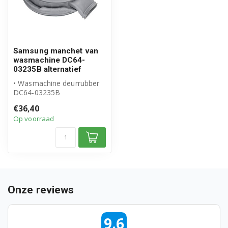
Samsung manchet van
wasmachine DC64-
03235B alternatief
• Wasmachine deurrubber
DC64-03235B
• Geschikt voor Samsung
€36,40
• Hoogwaardig alte...
Op voorraad
Onze reviews
9.6