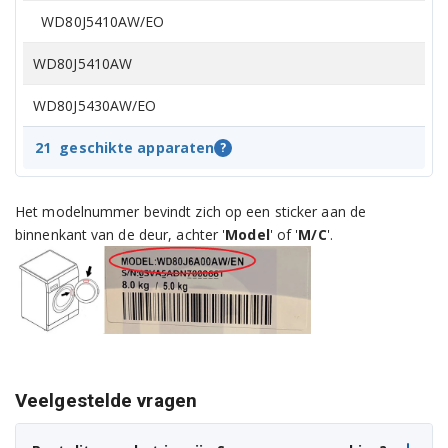
WD80J5410AW/EO
WD80J5410AW
WD80J5430AW/EO
WD80J5430AW/EO
21
geschikte apparaten
?
WD80J5A10AW/EO
Het modelnummer bevindt zich op een sticker aan de
WD80J5A10AW
binnenkant van de deur, achter '
Model
' of '
M/C
'.
WD80K5410OW/EO
WD80K5410OW
WD80K5A10OW/EO
Veelgestelde vragen
WD80K5A10OW
WD80K5A10OX/EO