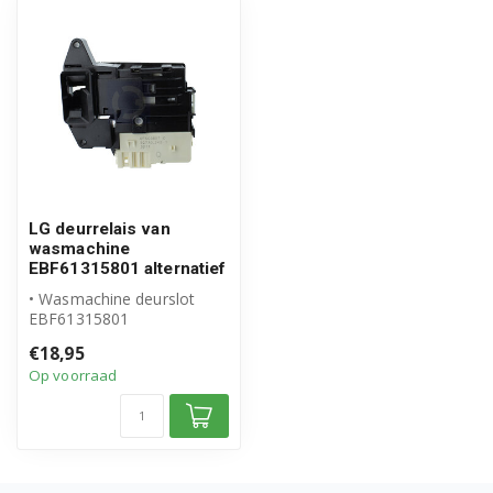
F1069FD2PS
F1069FD3P
F1069FD3PS
F1069FD4P
F1069FD6P
LG deurrelais van
F1069FD7P
wasmachine
EBF61315801 alternatief
F1069FDP
• Wasmachine deurslot
EBF61315801
F10U2QDN0
• Geschikt voor LG
€18,95
• Hoogwaardig alternatie...
F10U2QDN1
Op voorraad
F11WM17TS2
F11WM17VT2