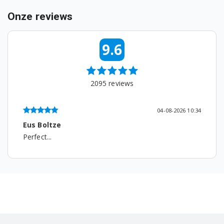
F1215KG
Onze reviews
F1255FD
9.6
F1255FDH
F1255FDS
2095
reviews
F1255FDS7
04-08-2026 10:34
F1255RDS7
Eus Boltze
F126G1BCH2N
Perfect...
F12U1HBS2
F12U1HBS4
F12U1HCN0
F12U1HCS2