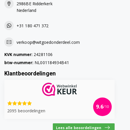
F12WM6TS1
2986BE Ridderkerk
Nederland
F12WM7SLIM
+31 180 471 372
F14952WHS
F14AW0S2
verkoop@witgoedonderdeel.com
F14AW7S
KVK nummer:
24281106
F14AW8S
btw-nummer:
NL001184934B41
Klantbeoordelingen
F14AW9S2
F14G1GWHS
F14J71WHS
9.6
/10
2095 beoordelingen
F14J72WHS
F14J72WHST
Lees alle beoordelingen