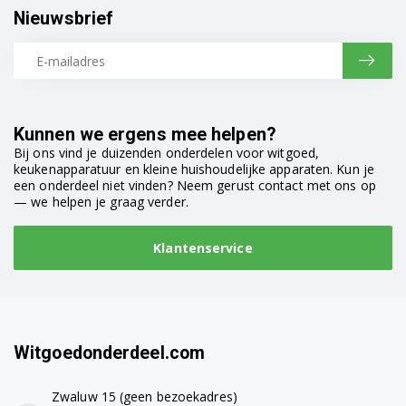
Nieuwsbrief
F12U1TCN4
F12U2HBS2
F12U2HDM1N
Kunnen we ergens mee helpen?
F12U2HDM1NH
Bij ons vind je duizenden onderdelen voor witgoed,
keukenapparatuur en kleine huishoudelijke apparaten. Kun je
F12U2HDN1H
een onderdeel niet vinden? Neem gerust contact met ons op
— we helpen je graag verder.
F12U2QDN0
Klantenservice
F12U2QWN3N
F12U2TDN0
F12U2TDN5
Witgoedonderdeel.com
F12WD74SLIM
Zwaluw 15 (geen bezoekadres)