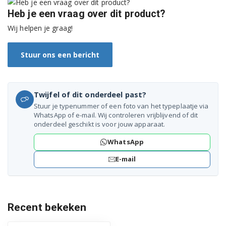
Heb je een vraag over dit product?
F0J6WN0W
Wij helpen je graag!
F0J6WY0W
Stuur ons een bericht
F0J6WY1W
F104G1JCH2N
Twijfel of dit onderdeel past?
F104J8JH2W
Stuur je typenummer of een foto van het typeplaatje via
WhatsApp of e-mail. Wij controleren vrijblijvend of dit
F104J8JH2WD
onderdeel geschikt is voor jouw apparaat.
WhatsApp
F104J8JS2W
E-mail
F104U1JBS2
F104U1JBS6
Recent bekeken
F1069FD2P