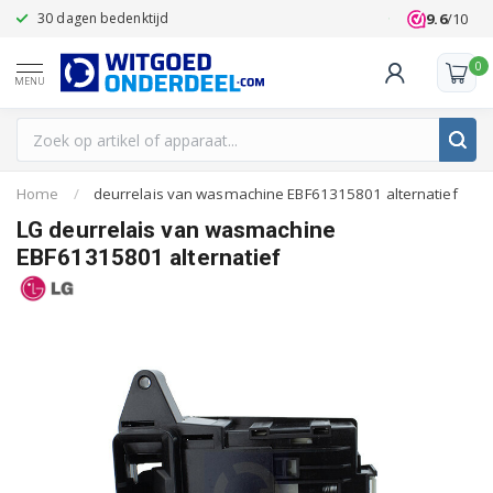
9.6
/10
30 dagen bedenktijd
Klanten beoo
0
MENU
Home
/
deurrelais van wasmachine EBF61315801 alternatief
LG deurrelais van wasmachine
EBF61315801 alternatief