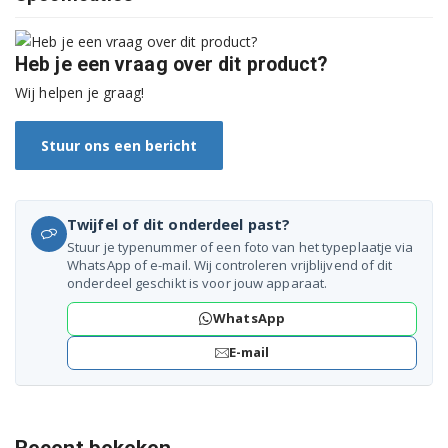
WAE28143/30
WAE28143/31
Heb je een vraag over dit product?
WAE28143/36
Wij helpen je graag!
WAE28144/34
Stuur ons een bericht
WAE28144/41
WAE28144/43
Twijfel of dit onderdeel past?
Stuur je typenummer of een foto van het typeplaatje via
WAE28144/47
WhatsApp of e-mail. Wij controleren vrijblijvend of dit
onderdeel geschikt is voor jouw apparaat.
WAE28144/54
WhatsApp
WAE28144/58
E-mail
WAE28145/07
WAE28145/15
Recent bekeken