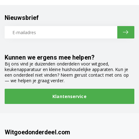
WAE28160EP/26
WAE28160EP/27
Nieuwsbrief
WAE28160FG/11
WAE28160FG/14
WAE28160FG/15
Kunnen we ergens mee helpen?
Bij ons vind je duizenden onderdelen voor witgoed,
WAE28160FG/21
keukenapparatuur en kleine huishoudelijke apparaten. Kun je
een onderdeel niet vinden? Neem gerust contact met ons op
WAE28160FG/23
— we helpen je graag verder.
WAE28160FG/24
Klantenservice
WAE28160FG/25
WAE28160FG/30
Witgoedonderdeel.com
WAE28160NL/11