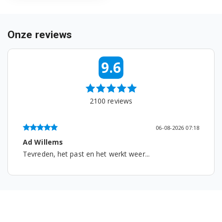
WAE2814J/18
Onze reviews
WAE2814J/21
WAE2814J/24
9.6
WAE2814J/26
WAE2814J/30
2100
reviews
WAE28160/11
06-08-2026 07:18
WAE28160EP/07
Ad Willems
Tevreden, het past en het werkt weer...
WAE28160EP/15
WAE28160EP/23
WAE28160EP/25