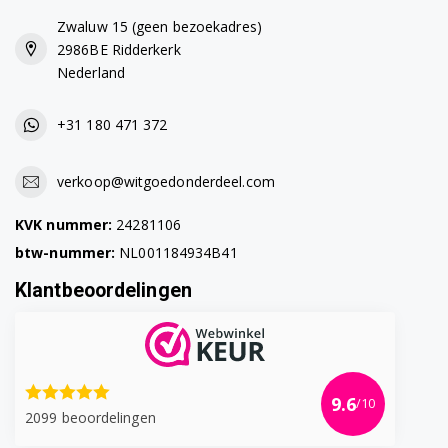
WAE28160NL/14
Zwaluw 15 (geen bezoekadres)
2986BE Ridderkerk
WAE28160NL/15
Nederland
WAE28160NL/21
+31 180 471 372
WAE28160NL/23
verkoop@witgoedonderdeel.com
WAE28160NL/24
KVK nummer:
24281106
WAE28160NL/30
btw-nummer:
NL001184934B41
WAE28161FF/03
Klantbeoordelingen
WAE28161FF/04
WAE28161FF/06
WAE28161FF/08
9.6
/10
2099 beoordelingen
WAE28161FF/09