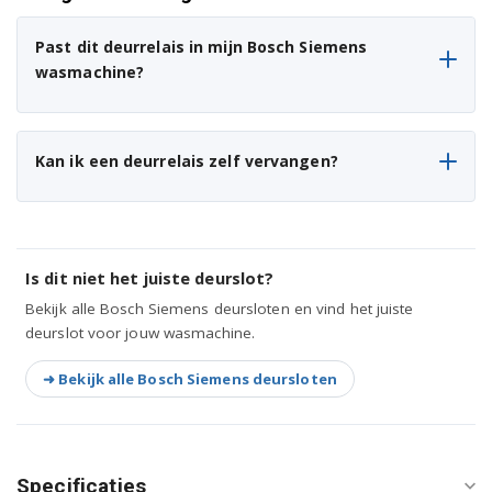
WAE28140/30
Past dit deurrelais in mijn Bosch Siemens
wasmachine?
WAE28140/32
WAE28143/04
Kan ik een deurrelais zelf vervangen?
WAE28143/07
WAE28143/13
WAE28143/15
Is dit niet het juiste deurslot?
Bekijk alle Bosch Siemens deursloten en vind het juiste
WAE28143/23
deurslot voor jouw wasmachine.
WAE28143/25
➜ Bekijk alle Bosch Siemens deursloten
WAE28143/26
WAE28143/29
Specificaties