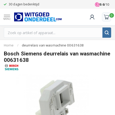
9.6
/10
30 dagen bedenktijd
Klanten beoo
0
MENU
Home
/
deurrelais van wasmachine 00631638
Bosch Siemens deurrelais van wasmachine
00631638