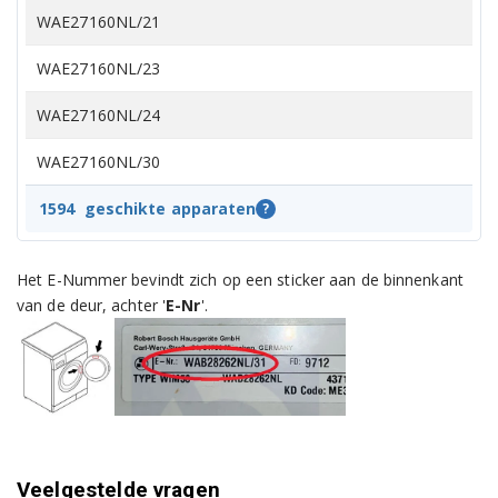
WAE27160NL/21
WAE27160NL/23
WAE27160NL/24
WAE27160NL/30
WAE28140/11
1594
geschikte apparaten
?
WAE28140/14
Het E-Nummer bevindt zich op een sticker aan de binnenkant
WAE28140/15
van de deur, achter '
E-Nr
'.
WAE28140/18
WAE28140/21
WAE28140/24
Veelgestelde vragen
WAE28140/25