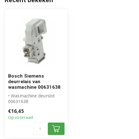
WAE28145/19
WAE28145/30
WAE28145/36
WAE28145/40
WAE28145/47
WAE28145/51
Bosch Siemens
deurrelais van
WAE28145/53
wasmachine 00631638
• Wasmachine deurslot
WAE28145/56
00631638
• Origineel Bosch Siemens
WAE2814J/11
€16,45
product
Op voorraad
• Deurrelais,...
WAE2814J/14
WAE2814J/15