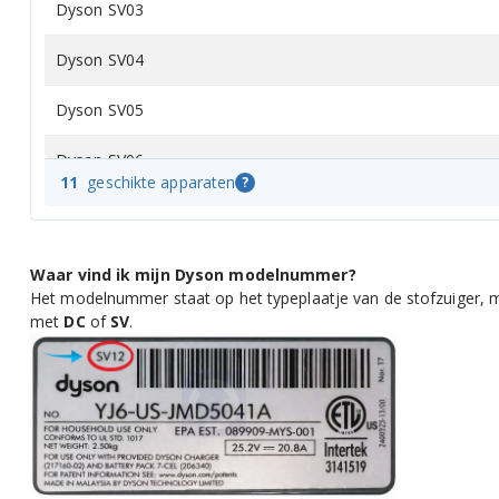
Dyson SV03
Dyson SV04
Dyson SV05
Dyson SV06
11
geschikte apparaten
?
Dyson SV07
Dyson SV09
Waar vind ik mijn Dyson modelnummer?
Het modelnummer staat op het typeplaatje van de stofzuiger, m
met
DC
of
SV
.