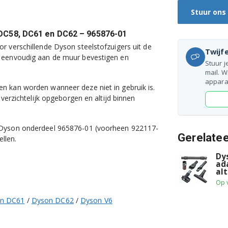
Stuur ons
 DC58, DC61 en DC62 – 965876-01
r verschillende Dyson steelstofzuigers uit de
Twijfe
r eenvoudig aan de muur bevestigen en
Stuur j
mail. W
appara
n kan worden wanneer deze niet in gebruik is.
overzichtelijk opgeborgen en altijd binnen
e Dyson onderdeel 965876-01 (voorheen 922117-
Gerelate
llen.
Dy
ada
al
Op 
n DC61
/
Dyson DC62
/
Dyson V6