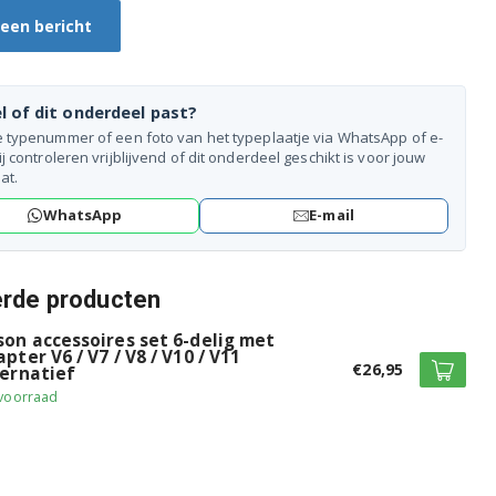
 een bericht
l of dit onderdeel past?
e typenummer of een foto van het typeplaatje via WhatsApp of e-
ij controleren vrijblijvend of dit onderdeel geschikt is voor jouw
at.
WhatsApp
E-mail
erde producten
son accessoires set 6-delig met
pter V6 / V7 / V8 / V10 / V11
€26,95
ternatief
voorraad