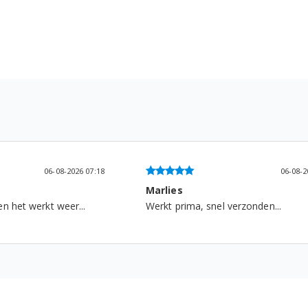
06-08-2026 09:10
06-08-
Frans De kort
erzonden...
...