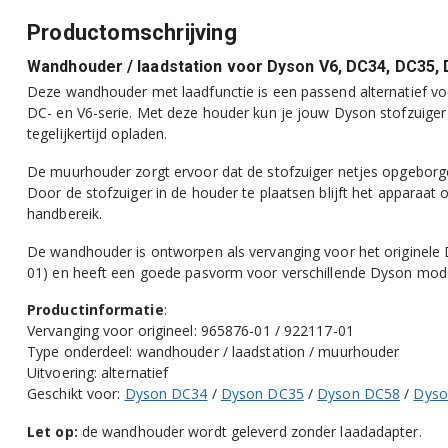
Productomschrijving
Wandhouder / laadstation voor Dyson V6, DC34, DC35,
Deze wandhouder met laadfunctie is een passend alternatief voo
DC- en V6-serie. Met deze houder kun je jouw Dyson stofzuige
tegelijkertijd opladen.
De muurhouder zorgt ervoor dat de stofzuiger netjes opgeborge
Door de stofzuiger in de houder te plaatsen blijft het apparaat 
handbereik.
De wandhouder is ontworpen als vervanging voor het originel
01) en heeft een goede pasvorm voor verschillende Dyson mode
Productinformatie
:
Vervanging voor origineel: 965876-01 / 922117-01
Type onderdeel: wandhouder / laadstation / muurhouder
Uitvoering: alternatief
Geschikt voor:
Dyson DC34
/
Dyson DC35
/
Dyson DC58
/
Dyso
Let op:
de wandhouder wordt geleverd zonder laadadapter.