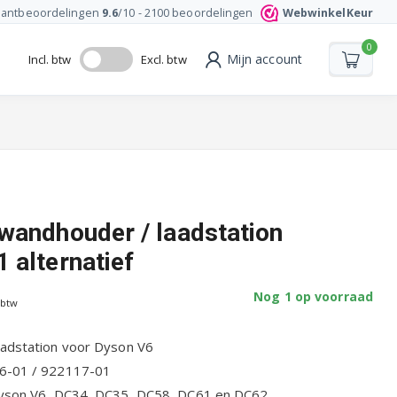
lantbeoordelingen
9.6
/10 -
2100
beoordelingen
WebwinkelKeur
0
Mijn account
Incl. btw
Excl. btw
wandhouder / laadstation
 alternatief
Nog 1 op voorraad
 btw
adstation voor Dyson V6
6-01 / 922117-01
Dyson V6, DC34, DC35, DC58, DC61 en DC62