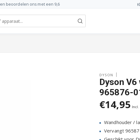
ten beoordelen ons met een 9,6
K
DYSON
Dyson V6 
965876-01
€14,95
Incl.
Wandhouder / la
Vervangt 96587
Geschikt voor 