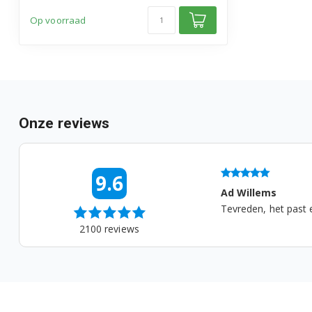
Op voorraad
Onze reviews
06-08-2026 07:18
9.6
 Willems
Marlies
reden, het past en het werkt weer...
Werkt prima, snel v
2100
reviews