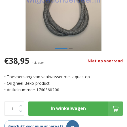
€38,95
Niet op voorraad
Incl. btw
• Toevoerslang van vaatwasser met aquastop
• Origineel Beko product
• Artikelnummer: 1760360200
In winkelwagen
➜
Geschikt voor mijn apparaat?