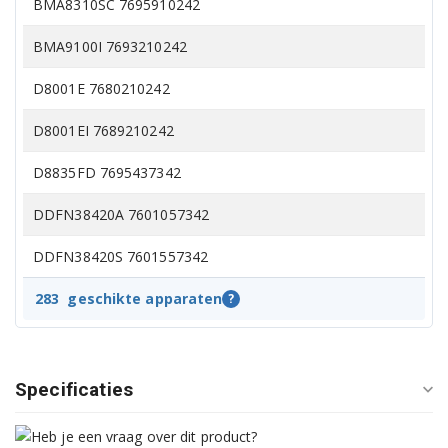
BMA8310SC 7695910242
BMA9100I 7693210242
D8001E 7680210242
D8001EI 7689210242
D8835FD 7695437342
DDFN38420A 7601057342
DDFN38420S 7601557342
DDFN38420W 7631857342
283
geschikte apparaten
?
DDN1001 7682334142
DDN1001X 7677833942
Specificaties
DDN38450 7610959042