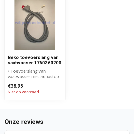
DF18DN44W 7666167377
DFGN5634B 7664344942
DFGN5834 7612837342
DFGN5834R 7612637342
Beko toevoerslang van
DFGN5834X 7613137342
vaatwasser 1760360200
• Toevoerslang van
DFN1001 7680933942
vaatwasser met aquastop
• Origineel Beko product
DFN1001X 7637135142
€38,95
• Artikeln...
Niet op voorraad
DFN1001X 7642437742
DFN1001X 7642537642
Onze reviews
DFN1001X 7674434942