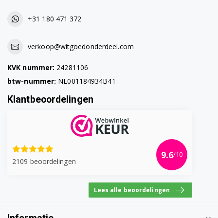
DFN28420W 7657061677
+31 180 471 372
DFN28420X 7656761677
verkoop@witgoedonderdeel.com
DFN28421W 7634468377
KVK nummer:
24281106
DFN28423S 7650253977
btw-nummer:
NL001184934B41
DFN28423W 7651253977
Klantbeoordelingen
DFN29330XSHD 7696010200
DFN38330X 7662351642
9.6
/10
DFN38421W 7669267377
2109 beoordelingen
DFN38421X 7669467377
Lees alle beoordelingen
DFN38422W 7668267377