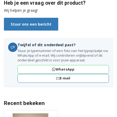
Heb je een vraag over dit product?
DDN38530DX 7607461677
Wij helpen je graag!
DDN5631X 7691843942
Stuur ons een bericht
DDN5838X 7633639042
DDN6831FX 7627131642
Twijfel of dit onderdeel past?
DEN38430XSHD 7666110100
Stuur je typenummer of een foto van het typeplaatje via
WhatsApp of e-mail. Wij controleren vrijblijvend of dit
DEN4842421W 7678867377
onderdeel geschikt is voor jouw apparaat.
WhatsApp
DEN48440A 7679067377
E-mail
DEN48440S 7679367377
DEN48440W 7678767377
Recent bekeken
DF18DN44A 7666267377
DF18DN44S 7666367377