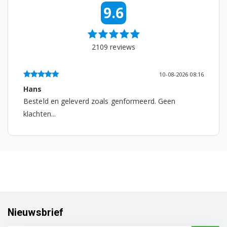
DFN1001X 7680833942
9.6
DFN1001X 7683138342
DFN1420W 7681967377
2109
reviews
DFN15320W 7664351642
10-08-2026 08:16
DFN15420W 7659161677
Hans
Besteld en geleverd zoals genformeerd. Geen
DFN16210W 7690653942
klachten...
DFN16330W 7604751642
DFN16411W 7648553977
DFN16422W 7674763977
DFN16430W 7659061677
Nieuwsbrief
DFN2000X 7613333842