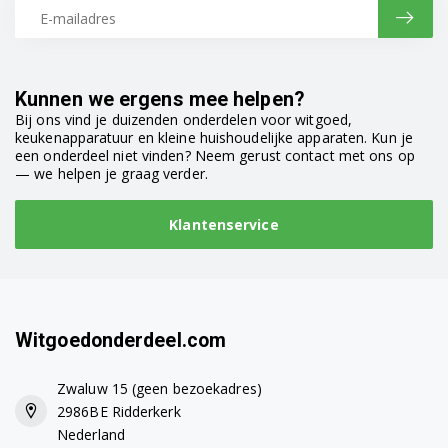
DFN26220R 7667351642
DFN26220S 7621251642
Kunnen we ergens mee helpen?
DFN26220W 7611651642
Bij ons vind je duizenden onderdelen voor witgoed,
keukenapparatuur en kleine huishoudelijke apparaten. Kun je
DFN26220W 7667251642
een onderdeel niet vinden? Neem gerust contact met ons op
— we helpen je graag verder.
DFN26420S 7646051677
Klantenservice
DFN26420W 7645951677
DFN26422W 7686363977
DFN28320W 7690850342
Witgoedonderdeel.com
DFN28320X 7608951642
Zwaluw 15 (geen bezoekadres)
DFN28320X 7690950342
2986BE Ridderkerk
Nederland
DFN28420G 7657161677