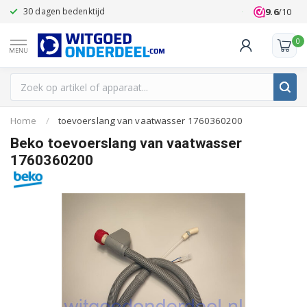
9.6
/10
30 dagen bedenktijd
Klanten beoo
0
MENU
Home
/
toevoerslang van vaatwasser 1760360200
Beko toevoerslang van vaatwasser
1760360200