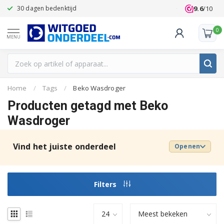
9.6
/10
30 dagen bedenktijd
Klanten beoo
0
MENU
Home
/
Tags
/
Beko Wasdroger
Producten getagd met Beko
Wasdroger
Vind het juiste onderdeel
Openen
Filters