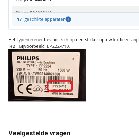
Philips EP2235/40
17
geschikte apparaten
?
Philips EP2236/40R1
Het typenummer bevindt zich op een sticker op uw koffiezetap
Philips EP3221/40
'
HD
'. Bijvoorbeeld: EP2224/10.
Philips EP3241/50
Philips EP3241/50R1
Philips EP3243/50
Philips EP3243/50R1
Philips EP3243/70R1
Philips EP3246/70
Veelgestelde vragen