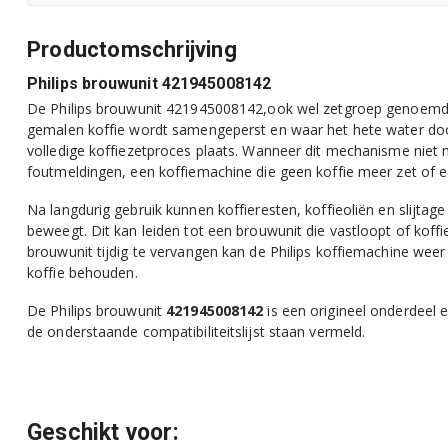
Productomschrijving
Philips brouwunit 421945008142
De Philips brouwunit 421945008142,ook wel zetgroep genoemd,
gemalen koffie wordt samengeperst en waar het hete water doo
volledige koffiezetproces plaats. Wanneer dit mechanisme niet
foutmeldingen, een koffiemachine die geen koffie meer zet of 
Na langdurig gebruik kunnen koffieresten, koffieoliën en slijta
beweegt. Dit kan leiden tot een brouwunit die vastloopt of koff
brouwunit tijdig te vervangen kan de Philips koffiemachine weer 
koffie behouden.
De Philips brouwunit
421945008142
is een origineel onderdeel e
de onderstaande compatibiliteitslijst staan vermeld.
Geschikt voor: