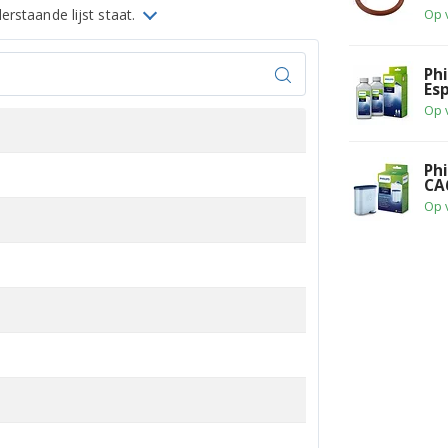
rstaande lijst staat.
Op 
Ph
Es
Op 
Ph
CA
Op 