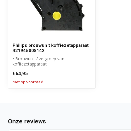
Philips brouwunit koffiezetapparaat
421945008142
• Brouwunit / zetgroep van
koffiezetapparaat
• Origineel Philips Saeco product
€64,95
...
Niet op voorraad
Onze reviews