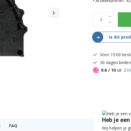
• Artikelnummer: 
›
➜
Is dit pro
Voor 15:00 best
30 dagen bedenk
9.6
/ 10
uit
210
Heb je een
s
FAQ
Wij helpen je g