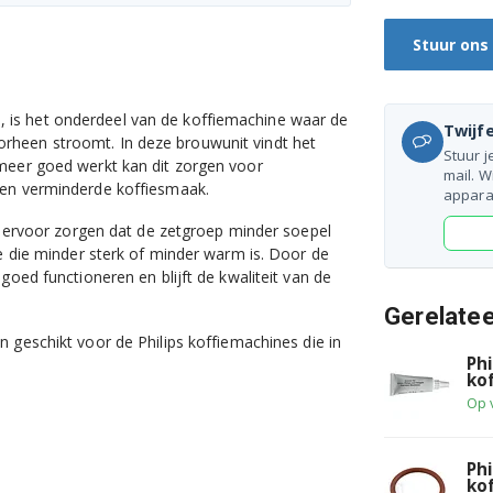
Stuur ons
 is het onderdeel van de koffiemachine waar de
Twijfe
rheen stroomt. In deze brouwunit vindt het
Stuur j
 meer goed werkt kan dit zorgen voor
mail. W
een verminderde koffiesmaak.
appara
ge ervoor zorgen dat de zetgroep minder soepel
ie die minder sterk of minder warm is. Door de
goed functioneren en blijft de kwaliteit van de
Gerelate
n geschikt voor de Philips koffiemachines die in
Ph
ko
Op 
Ph
ko