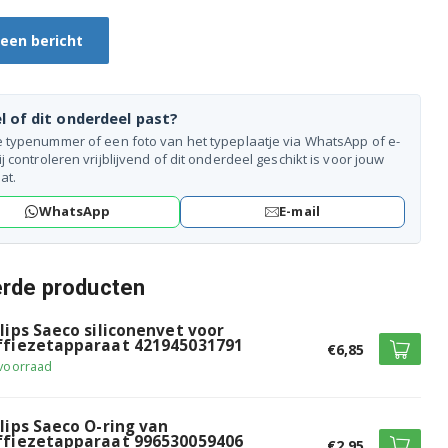
 een bericht
l of dit onderdeel past?
e typenummer of een foto van het typeplaatje via WhatsApp of e-
ij controleren vrijblijvend of dit onderdeel geschikt is voor jouw
at.
WhatsApp
E-mail
erde producten
ilips Saeco siliconenvet voor
ffiezetapparaat 421945031791
€6,85
voorraad
ilips Saeco O-ring van
ffiezetapparaat 996530059406
€2,95