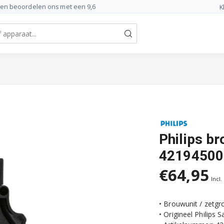
ten beoordelen ons met een 9,6
K
Philips b
42194500
€64,95
Incl.
• Brouwunit / zetgr
• Origineel Philips 