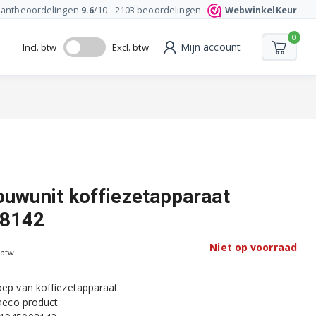
lantbeoordelingen
9.6
/10 -
2103
beoordelingen
WebwinkelKeur
0
Mijn account
Incl. btw
Excl. btw
rouwunit koffiezetapparaat
8142
Niet op voorraad
 btw
oep van koffiezetapparaat
Saeco product