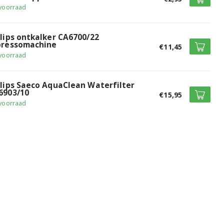
voorraad
ilips ontkalker CA6700/22
pressomachine
€11,45
voorraad
ilips Saeco AquaClean Waterfilter
6903/10
€15,95
voorraad