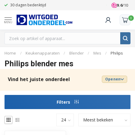
9.6
/10
30 dagen bedenktijd
Klanten beoo
0
MENU
Home
/
Keukenapparaten
/
Blender
/
Mes
/
Philips
Philips blender mes
Vind het juiste onderdeel
Openen
Filters