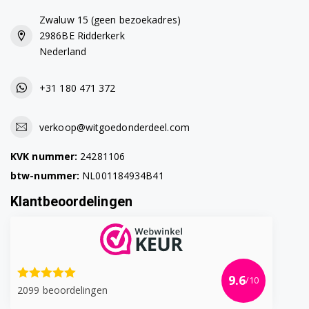
Zwaluw 15 (geen bezoekadres)
2986BE Ridderkerk
Nederland
+31 180 471 372
verkoop@witgoedonderdeel.com
KVK nummer:
24281106
btw-nummer:
NL001184934B41
Klantbeoordelingen
9.6
/10
2099 beoordelingen