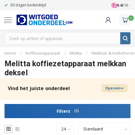
9.6
/10
30 dagen bedenktijd
Klanten beoo
0
MENU
Home
/
Koffiezetapparaat
/
Melitta
/
Melkkan & toebehoren
Melitta koffiezetapparaat melkkan
deksel
Vind het juiste onderdeel
Openen
Filters