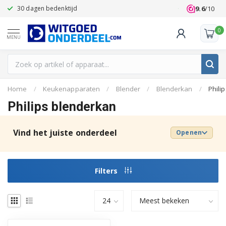
9.6
/10
30 dagen bedenktijd
Klanten beoo
0
MENU
Home
/
Keukenapparaten
/
Blender
/
Blenderkan
/
Philip
Philips blenderkan
Vind het juiste onderdeel
Openen
Filters