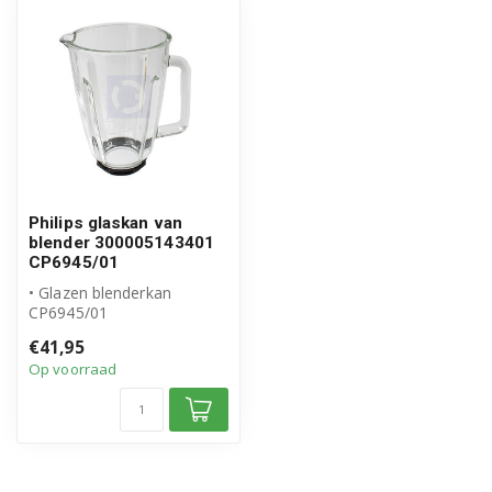
Philips glaskan van
blender 300005143401
CP6945/01
• Glazen blenderkan
CP6945/01
• Origineel Philips product
€41,95
• Artikelnummer: 300...
Op voorraad