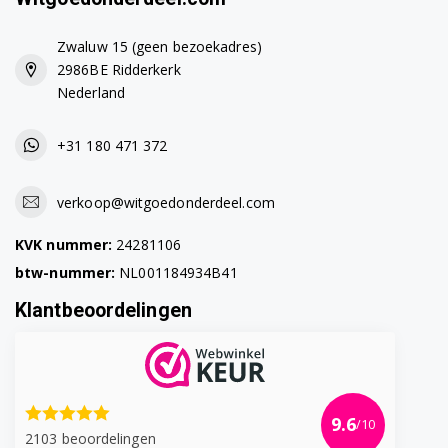
Zwaluw 15 (geen bezoekadres)
2986BE Ridderkerk
Nederland
+31 180 471 372
verkoop@witgoedonderdeel.com
KVK nummer:
24281106
btw-nummer:
NL001184934B41
Klantbeoordelingen
9.6
/10
2103 beoordelingen